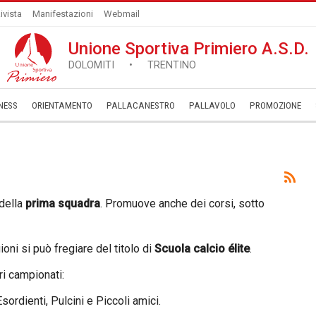
ivista
Manifestazioni
Webmail
Unione Sportiva Primiero A.S.D.
DOLOMITI • TRENTINO
NESS
ORIENTAMENTO
PALLACANESTRO
PALLAVOLO
­PROMOZIONE
della
prima squadra
. Promuove anche dei corsi, sotto
oni si può fregiare del titolo di
Scuola calcio élite
.
ri campionati:
ordienti, Pulcini e Piccoli amici.