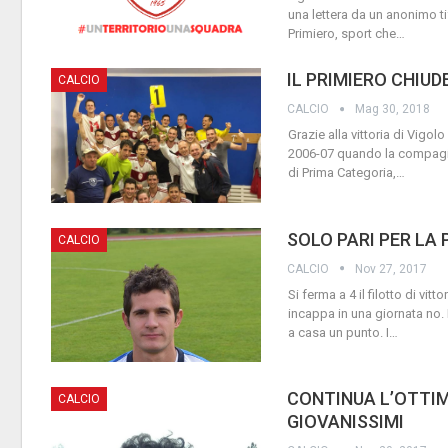
una lettera da un anonimo tif
Primiero, sport che
…
IL PRIMIERO CHIU
CALCIO
CALCIO
Mag 30, 2018
Grazie alla vittoria di Vigol
2006-07 quando la compagine
di Prima Categoria,
…
SOLO PARI PER LA
CALCIO
CALCIO
Nov 27, 2017
Si ferma a 4 il filotto di vit
incappa in una giornata no. 
a casa un punto. I
…
CONTINUA L’OTTIM
CALCIO
GIOVANISSIMI