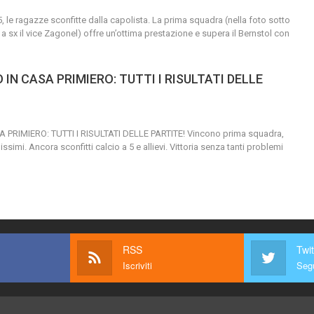
 5, le ragazze sconfitte dalla capolista.
La prima squadra (nella foto sotto
 a sx il vice Zagonel) offre un’ottima prestazione e supera il Bernstol con
IN CASA PRIMIERO: TUTTI I RISULTATI DELLE
PRIMIERO: TUTTI I RISULTATI DELLE PARTITE!
Vincono prima squadra,
ssimi. Ancora sconfitti calcio a 5 e allievi.
Vittoria senza tanti problemi
RSS
Twit
Iscriviti
Segu