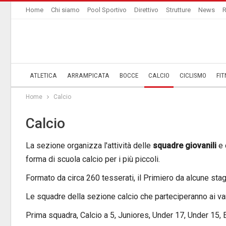
Home
Chi siamo
Pool Sportivo
Direttivo
Strutture
News
R
ATLETICA
ARRAMPICATA
BOCCE
CALCIO
CICLISMO
FIT
Home
Calcio
Calcio
La sezione organizza l'attività delle
squadre giovanili
e 
forma di scuola calcio per i più piccoli.
Formato da circa 260 tesserati, il Primiero da alcune stagi
Le squadre della sezione calcio che parteciperanno ai va
Prima squadra, Calcio a 5, Juniores, Under 17, Under 15, Es