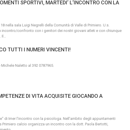
MOMENTI SPORTIVI, MARTEDI’ L’INCONTRO CON LA
18 nella sala Luigi Negrelli della Comunità di Valle di Primiero.
U.s.
 incontro/confronto con i genitori dei nostri giovani atleti e con chiunque
 Il
…
CO TUTTI I NUMERI VINCENTI!
re Michele Naletto al 392 0787965.
OMPETENZE DI VITA ACQUISITE GIOCANDO A
he" di Imer l'incontro con la psicologa.
Nell'ambito degli appuntamenti
Us Primiero calcio organizza un incontro con la dott. Paola Bertotti,
gomento
…