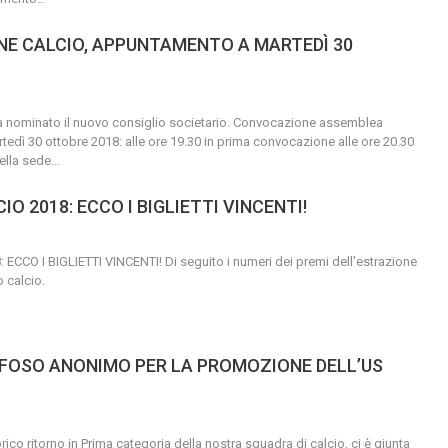
NE CALCIO, APPUNTAMENTO A MARTEDÌ 30
 nominato il nuovo consiglio societario.
Convocazione assemblea
tedì 30 ottobre 2018: alle ore 19.30 in prima convocazione alle ore 20.30
ella sede
…
IO 2018: ECCO I BIGLIETTI VINCENTI!
 ECCO I BIGLIETTI VINCENTI!
Di seguito i numeri dei premi dell'estrazione
o calcio.
IFOSO ANONIMO PER LA PROMOZIONE DELL’US
rico ritorno in Prima categoria della nostra squadra di calcio, ci è giunta