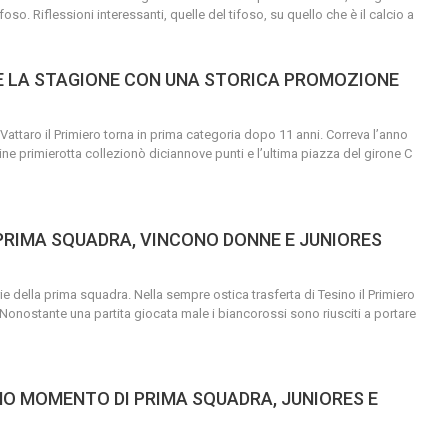
oso. Riflessioni interessanti, quelle del tifoso, su quello che è il calcio a
DE LA STAGIONE CON UNA STORICA PROMOZIONE
o Vattaro il Primiero torna in prima categoria dopo 11 anni.
Correva l’anno
 primierotta collezionò diciannove punti e l’ultima piazza del girone C
 PRIMA SQUADRA, VINCONO DONNE E JUNIORES
torie della prima squadra.
Nella sempre ostica trasferta di Tesino il Primiero
Nonostante una partita giocata male i biancorossi sono riusciti a portare
O MOMENTO DI PRIMA SQUADRA, JUNIORES E