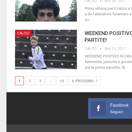
CALCIO
Nov 20, 2017
Prima vittoria per il calcio a
a dx l'allenatore Tavernaro e
un
…
WEEKEND POSITIVO 
CALCIO
PARTITE!
CALCIO
Nov 13, 2017
WEEKEND POSITIVO IN CASA 
femminile, juniores e giovani
per la prima squadra, di
…
1
2
3
…
14
IL PROSSIMO
Facebook
Seguici