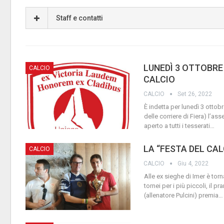
Staff e contatti
LUNEDÌ 3 OTTOBRE
CALCIO
CALCIO
CALCIO
Set 26, 2022
È indetta per lunedì 3 ottob
delle corriere di Fiera) l’a
aperto a tutti i tesserati
…
LA “FESTA DEL CAL
CALCIO
CALCIO
Giu 4, 2022
Alle ex sieghe di Imer è torn
tornei per i più piccoli, il p
(allenatore Pulcini) premia
…