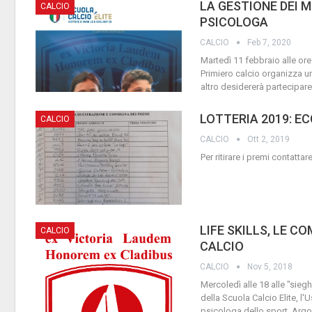
LA GESTIONE DEI 
CALCIO
PSICOLOGA
CALCIO
Feb 7, 2020
Martedì 11 febbraio alle ore 
Primiero calcio organizza un
altro desidererà partecipare.
LOTTERIA 2019: EC
CALCIO
CALCIO
Ott 2, 2019
Per ritirare i premi contatta
LIFE SKILLS, LE C
CALCIO
CALCIO
CALCIO
Nov 5, 2018
Mercoledì alle 18 alle "sieg
della Scuola Calcio Elite, l'
psicologa dello sport. Ar