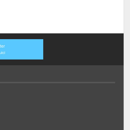
ter
ici