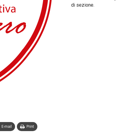
di sezione.
E-mail
Print