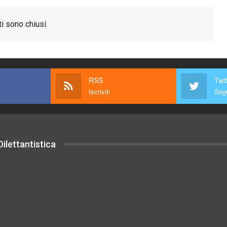
i sono chiusi.
RSS
Twit
Iscriviti
Segu
ilettantistica