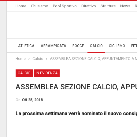
Home
Chi siamo
Pool Sportivo
Direttivo
Strutture
News
R
ATLETICA
ARRAMPICATA
BOCCE
CALCIO
CICLISMO
FIT
Home
Calcio
ASSEMBLEA SEZIONE CALCIO, APPUNTAMENTO A 
CALCIO
IN EVIDENZA
ASSEMBLEA SEZIONE CALCIO, AP
On
Ott 25, 2018
La prossima settimana verrà nominato il nuovo consig