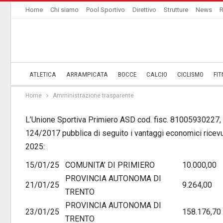
Home
Chi siamo
Pool Sportivo
Direttivo
Strutture
News
R
ATLETICA
ARRAMPICATA
BOCCE
CALCIO
CICLISMO
FIT
Home
Amministrazione trasparente
L’Unione Sportiva Primiero ASD cod. fisc. 81005930227, i
124/2017 pubblica di seguito i vantaggi economici ricevu
2025:
15/01/25
COMUNITA’ DI PRIMIERO
10.000,00
PROVINCIA AUTONOMA DI
21/01/25
9.264,00
TRENTO
PROVINCIA AUTONOMA DI
23/01/25
158.176,70
TRENTO