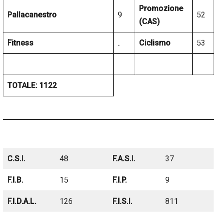
Promozione
Pallacanestro
9
52
(CAS)
Fitness
..
Ciclismo
53
TOTALE: 1122
C.S.I.
48
F.A.S.I.
37
F.I.B.
15
F.I.P.
9
F.I.D.A.L.
126
F.I.S.I.
811