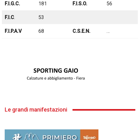
F.I.G.C.
181
F.I.S.O.
56
F.I.C
.
53
F.I.P.A.V
68
C.S.E.N.
…
Le grandi manifestazioni