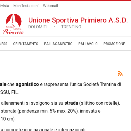
ivista
Manifestazioni
Webmail
Unione Sportiva Primiero A.S.D.
DOLOMITI • TRENTINO
NESS
ORIENTAMENTO
PALLACANESTRO
PALLAVOLO
­PROMOZIONE
iale
che
agonistico
e rappresenta l'unica Società Trentina di
ISSU, FIL.
li allenamenti si svolgono sia su
strada
(slittino con rotelle),
a sterrata (pendenza min. 5% max. 20%), innevata e
 10 cm).
 a competizione nazionale e internazionali.