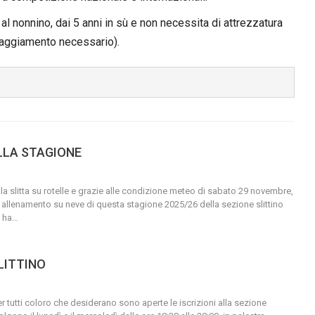
al nonnino, dai 5 anni in sù e non necessita di attrezzatura
ipaggiamento necessario).
LLA STAGIONE
a slitta su rotelle e grazie alle condizione meteo di sabato 29 novembre,
 allenamento su neve di questa stagione 2025/26 della sezione slittino
 ha
…
LITTINO
er tutti coloro che desiderano sono aperte le iscrizioni alla sezione