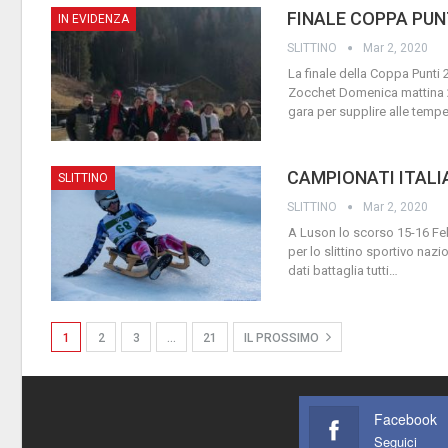
FINALE COPPA PUN
IN EVIDENZA
SLITTINO
Mar 2, 2020
La finale della Coppa Punti 2
Zocchet Domenica mattina 23
gara per supplire alle tempe
CAMPIONATI ITALI
SLITTINO
SLITTINO
Mar 2, 2020
A Luson lo scorso 15-16 Fe
per lo slittino sportivo nazio
dati battaglia tutti
…
1
2
3
…
21
IL PROSSIMO
Facebook
Seguici