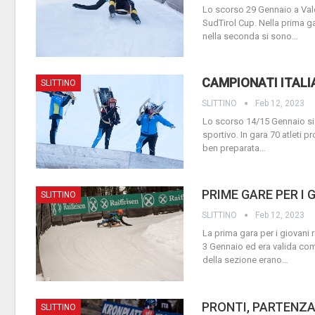
Lo scorso 29 Gennaio a Vald
SudTirol Cup.
Nella prima ga
nella seconda si sono
…
CAMPIONATI ITALI
SLITTINO
SLITTINO
Feb 12, 2023
Lo scorso 14/15 Gennaio si so
sportivo.
In gara 70 atleti p
ben preparata
…
PRIME GARE PER I
SLITTINO
SLITTINO
Feb 12, 2023
La prima gara per i giovani r
3 Gennaio ed era valida com
della sezione erano
…
PRONTI, PARTENZA, V
SLITTINO