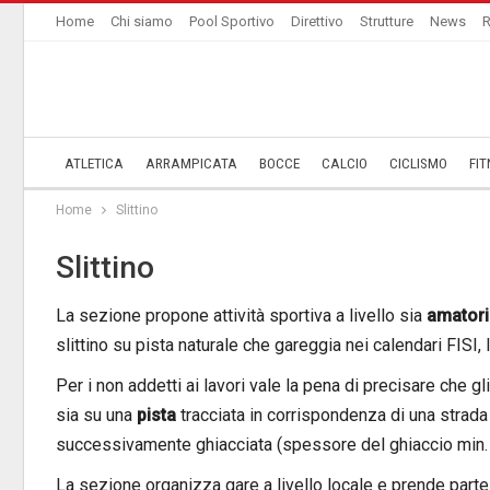
Home
Chi siamo
Pool Sportivo
Direttivo
Strutture
News
R
ATLETICA
ARRAMPICATA
BOCCE
CALCIO
CICLISMO
FIT
Home
Slittino
Slittino
La sezione propone attività sportiva a livello sia
amator
slittino su pista naturale che gareggia nei calendari FISI, 
Per i non addetti ai lavori vale la pena di precisare che g
sia su una
pista
tracciata in corrispondenza di una strad
successivamente ghiacciata (spessore del ghiaccio min.
La sezione organizza gare a livello locale e prende parte