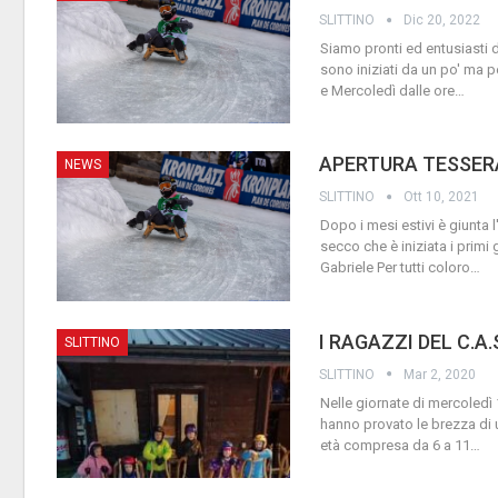
SLITTINO
Dic 20, 2022
Siamo pronti ed entusiasti d
sono iniziati da un po' ma 
e Mercoledì dalle ore
…
APERTURA TESSER
NEWS
SLITTINO
Ott 10, 2021
Dopo i mesi estivi è giunta l
secco che è iniziata i primi 
Gabriele
Per tutti coloro
…
I RAGAZZI DEL C.A
SLITTINO
SLITTINO
Mar 2, 2020
Nelle giornate di mercoledì
hanno provato le brezza di u
età compresa da 6 a 11
…