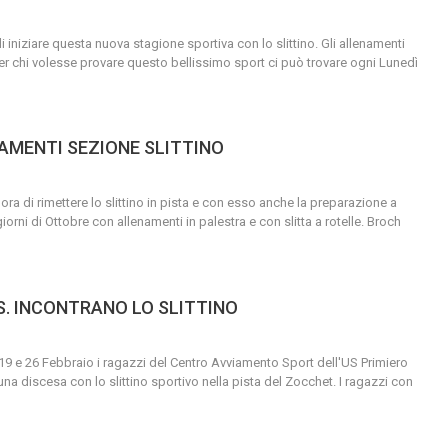
i iniziare questa nuova stagione sportiva con lo slittino.
Gli allenamenti
per chi volesse provare questo bellissimo sport
ci può trovare ogni Lunedì
AMENTI SEZIONE SLITTINO
'ora di rimettere lo slittino in pista e con esso anche la preparazione a
giorni di Ottobre con allenamenti in palestra e con slitta a rotelle.
Broch
.S. INCONTRANO LO SLITTINO
 19 e 26 Febbraio i ragazzi del Centro Avviamento Sport dell'US Primiero
na discesa con lo slittino sportivo nella pista del Zocchet.
I ragazzi con