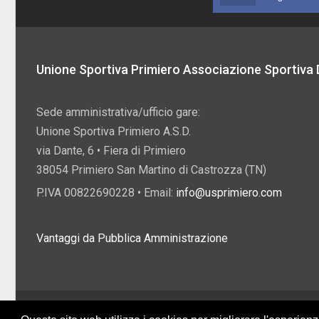
Unione Sportiva Primiero Associazione Sportiva D
Sede amministrativa/ufficio gare:
Unione Sportiva Primiero A.S.D.
via Dante, 6 • Fiera di Primiero
38054 Primiero San Martino di Castrozza (TN)
P.IVA 00822690228 • Email:
info@usprimiero.com
Vantaggi da Pubblica Amministrazione
2026 U.S. Primiero A.S.D. •
Eccetto dove diversamente specificato, i contenuti di q