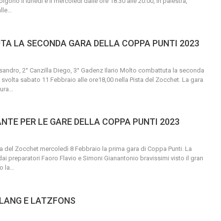
olgono il lunedì e il mercoledì dalle ore 18:30 alle 20:00, in palestra,
lle
…
A LA SECONDA GARA DELLA COPPA PUNTI 2023
ssandro, 2° Canzilla Diego, 3° Gadenz Ilario
Molto combattuta la seconda
 svolta sabato 11 Febbraio alle ore18,00 nella Pista del Zocchet.
La gara
tura
…
ANTE PER LE GARE DELLA COPPA PUNTI 2023
sta del Zocchet mercoledì 8 Febbraio la prima gara di Coppa Punti.
La
dai preparatori Faoro Flavio e Simoni Gianantonio bravissimi visto il gran
o la
…
OLANG E LATZFONS