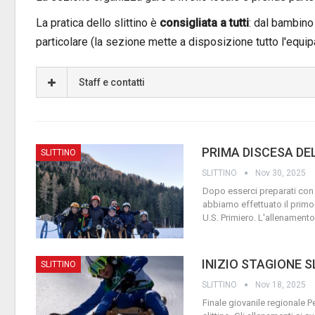
La pratica dello slittino è
consigliata a tutti
: dal bambino 
particolare (la sezione mette a disposizione tutto l'equ
Staff e contatti
PRIMA DISCESA DE
SLITTINO
SLITTINO
Nov 30, 2025
Dopo esserci preparati con l
abbiamo effettuato il primo
U.S. Primiero.
L'allenamento
INIZIO STAGIONE S
SLITTINO
SLITTINO
Nov 18, 2025
Finale giovanile regionale
P