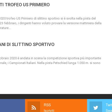
TI TROFEO US PRIMIERO
020 trofeo US Primiero di slittino sportivo si è svolta nella pista del
 febbraio, i dirigenti hanno voluto provare la versione mattiniera della
rature
…
ANI DI SLITTINO SPORTIVO
bbraio 2020 è andata in scena la competizione sportiva più importante
nale, i Campionati Italiani.
Nella pista Petschied lunga 1.050 m. si sono
RSS
Twit
Iscriviti
Segu