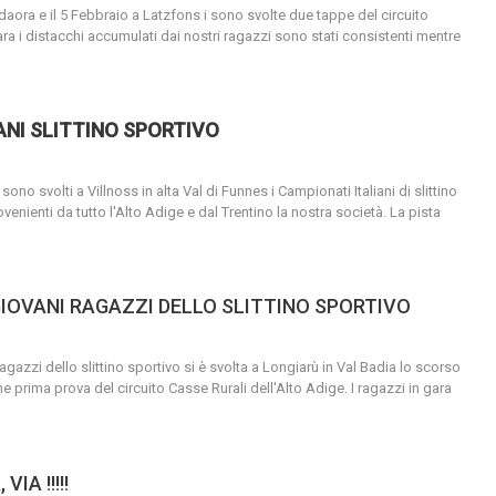
aora e il 5 Febbraio a Latzfons i sono svolte due tappe del circuito
ra i distacchi accumulati dai nostri ragazzi sono stati consistenti mentre
ANI SLITTINO SPORTIVO
no svolti a Villnoss in alta Val di Funnes i Campionati Italiani di slittino
rovenienti da tutto l'Alto Adige e dal Trentino la nostra società.
La pista
 GIOVANI RAGAZZI DELLO SLITTINO SPORTIVO
agazzi dello slittino sportivo si è svolta a Longiarù in Val Badia lo scorso
e prima prova del circuito Casse Rurali dell'Alto Adige.
I ragazzi in gara
IA !!!!!