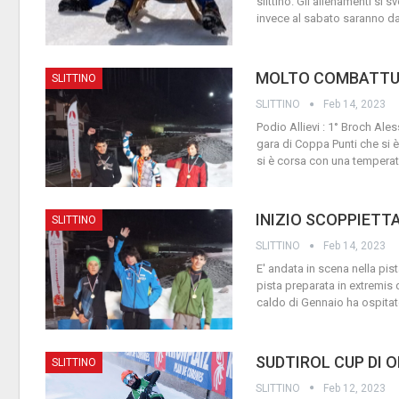
slittino.
Gli allenamenti si sv
invece al sabato saranno da
MOLTO COMBATTUT
SLITTINO
SLITTINO
Feb 14, 2023
Podio Allievi : 1° Broch Ale
gara di Coppa Punti che si è
si è corsa con una tempera
INIZIO SCOPPIETT
SLITTINO
SLITTINO
Feb 14, 2023
E' andata in scena nella pi
pista preparata in extremis 
caldo di Gennaio ha ospitat
SUDTIROL CUP DI 
SLITTINO
SLITTINO
Feb 12, 2023