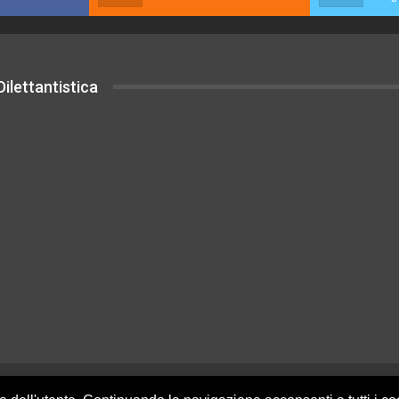
ilettantistica
uesto sito sono rilasciati sotto Licenza