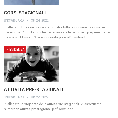
CORSI STAGIONALI
SNOWBOARD
Ott 24, 2022
In allegato il file con i corsi stagionali e tutta la documentazione per
l'iscrizione.
Ricordiamo che per agevolare le famiglie il pagamento dei
corsi è suddiviso in 3 rate.
Corsi-stagionali-Download
…
IN EVIDENZA
ATTIVITÀ PRE-STAGIONALI
SNOWBOARD
Ott 22, 2022
In allegato le proposte delle attività pre-stagionali. Vi aspettiamo
numerosi!
Attivita-prestagionali.pdfDownload