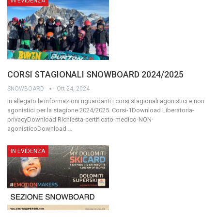
IN EVIDENZA
CORSI STAGIONALI SNOWBOARD 2024/2025
SNOWBOARD
Ott 24, 2024
In allegato le informazioni riguardanti i corsi stagionali agonistici e non
agonistici per la stagione 2024/2025.
Corsi-1Download
Liberatoria-
privacyDownload
Richiesta-certificato-medico-NON-
agonisticoDownload
…
IN EVIDENZA