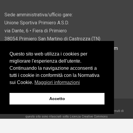
Sede amministrativa/ufficio gare:
Unione Sportiva Primiero A.S.D.
via Dante, 6 • Fiera di Primiero
38054 Primiero San Martino di Castrozza (TN)
P.IVA 00822690228 • Email:
info@usprimiero.com
Questo sito web utilizza i cookies per
migliorare l'esperienza dell'utente.
Continuando la navigazione acconsenti a
tutti i cookie in conformità con la Normativa
Vantaggi da Pubblica Amministrazione
sui Cookie.
Maggiori informazioni
Accetto
2026 U.S. Primiero A.S.D. •
Eccetto dove diversamente specificato, i contenuti di
questo sito sono rilasciati sotto Licenza Creative Commons
Belder Interactive