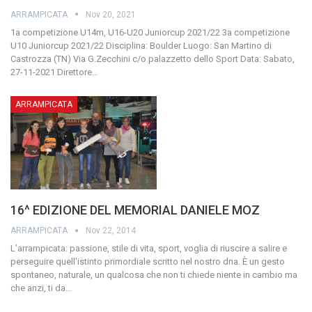
ARRAMPICATA
Nov 20, 2021
1a competizione U14m, U16-U20 Juniorcup 2021/22
3a competizione
U10 Juniorcup 2021/22
Disciplina: Boulder
Luogo: San Martino di
Castrozza (TN) Via G.Zecchini c/o palazzetto dello Sport
Data: Sabato,
27-11-2021
Direttore
…
ARRAMPICATA
16^ EDIZIONE DEL MEMORIAL DANIELE MOZ
ARRAMPICATA
Nov 22, 2014
L’arrampicata: passione, stile di vita, sport, voglia di riuscire a salire e
perseguire quell'istinto primordiale scritto nel nostro dna. È un gesto
spontaneo, naturale, un qualcosa che non ti chiede niente in cambio ma
che anzi, ti da
…