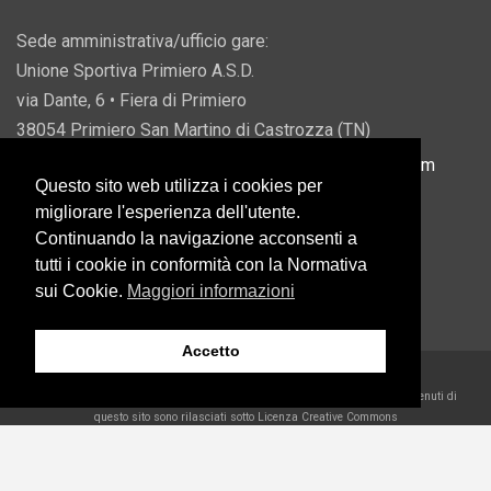
Sede amministrativa/ufficio gare:
Unione Sportiva Primiero A.S.D.
via Dante, 6 • Fiera di Primiero
38054 Primiero San Martino di Castrozza (TN)
P.IVA 00822690228 • Email:
info@usprimiero.com
Questo sito web utilizza i cookies per
migliorare l'esperienza dell'utente.
Continuando la navigazione acconsenti a
tutti i cookie in conformità con la Normativa
Vantaggi da Pubblica Amministrazione
sui Cookie.
Maggiori informazioni
Accetto
2026 U.S. Primiero A.S.D. •
Eccetto dove diversamente specificato, i contenuti di
questo sito sono rilasciati sotto Licenza Creative Commons
Belder Interactive