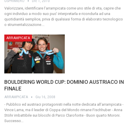
USPRIMIERO
Dic 1, 2010
Valorizzare, identificare l’arrampicata come uno stile di vita, capire che
ogni individuo a modo suo puo’ interpretarla e ricondurla ad una
quotidianità semplice, priva di qualsiasi forma di elaborato tecnologico
o strumentalizzazione.
…
ARRAMPICATA
BOULDERING WORLD CUP: DOMINIO AUSTRIACO IN
FINALE
ARRAMPICATA
Giu 16, 2008
- Pubblico ed austriaci protagonisti nella notte dedicata all’arrampicata -
Vince Lama, ma il leader di Coppa del Mondo rimane Fischhuber - Anna
Stöhr imbattibile sui blocchi di Parco Clarofonte - Buon quarto Moroni.
Successo…