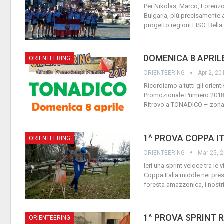
Per Nikolas, Marco, Lorenzo
Bulgaria, più precisamente 
progetto regioni FISO. Bella
DOMENICA 8 APRIL
ORIENTEERING
ORIENTEERING
Apr 2, 20
Ricordiamo a tutti gli orien
Promozionale Primiero 2018,
Ritrovo a TONADICO – zona
1^ PROVA COPPA IT
ORIENTEERING
ORIENTEERING
Mar 25, 
Ieri una sprint veloce tra le
Coppa Italia middle nei pr
foresta amazzonica, i nostr
1^ PROVA SPRINT 
ORIENTEERING