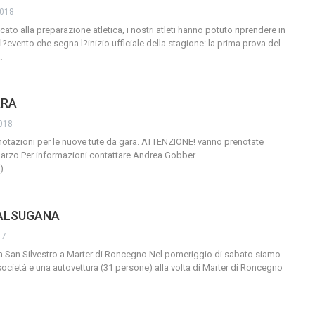
2018
to alla preparazione atletica, i nostri atleti hanno potuto riprendere in
?evento che segna l?inizio ufficiale della stagione: la prima prova del
…
ARA
2018
notazioni per le nuove tute da gara. ATTENZIONE! vanno prenotate
marzo Per informazioni contattare Andrea Gobber
)
VALSUGANA
17
a San Silvestro a Marter di Roncegno
Nel pomeriggio di sabato siamo
a società e una autovettura (31 persone) alla volta di Marter di Roncegno
…