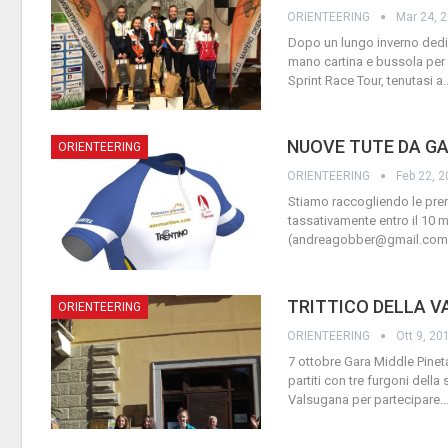
ORIENTEERING
Mar 24, 
Dopo un lungo inverno dedica
mano cartina e bussola per l
Sprint Race Tour, tenutasi a
NUOVE TUTE DA G
ORIENTEERING
ORIENTEERING
Feb 22, 
Stiamo raccogliendo le pre
tassativamente entro il 10 
(andreagobber@gmail.com
TRITTICO DELLA 
ORIENTEERING
ORIENTEERING
Ott 9, 20
7 ottobre Gara Middle Pinet
partiti con tre furgoni dell
Valsugana per partecipare