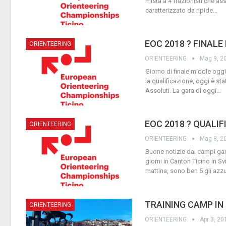
mista a 4 frazionisti che as
caratterizzato da ripide
…
EOC 2018 ? FINALE
ORIENTEERING
ORIENTEERING
Mag 9, 2
Giorno di finale middle oggi 
la qualificazione, oggi è st
Assoluti. La gara di oggi
…
EOC 2018 ? QUALIF
ORIENTEERING
ORIENTEERING
Mag 8, 2
Buone notizie dai campi gar
giorni in Canton Ticino in S
mattina, sono ben 5 gli azzu
TRAINING CAMP IN
ORIENTEERING
ORIENTEERING
Apr 3, 20