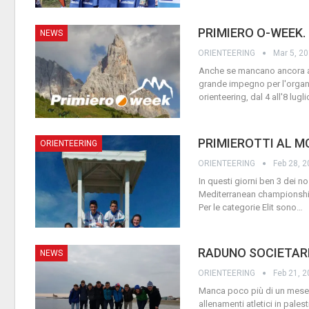
PRIMIERO O-WEEK.
NEWS
ORIENTEERING
Mar 5, 2
Anche se mancano ancora alc
grande impegno per l'organi
orienteering, dal 4 all'8 lug
PRIMIEROTTI AL M
ORIENTEERING
ORIENTEERING
Feb 28, 
In questi giorni ben 3 dei n
Mediterranean championship 
Per le categorie Elit sono
…
RADUNO SOCIETARI
NEWS
ORIENTEERING
Feb 21, 
Manca poco più di un mese 
allenamenti atletici in palest