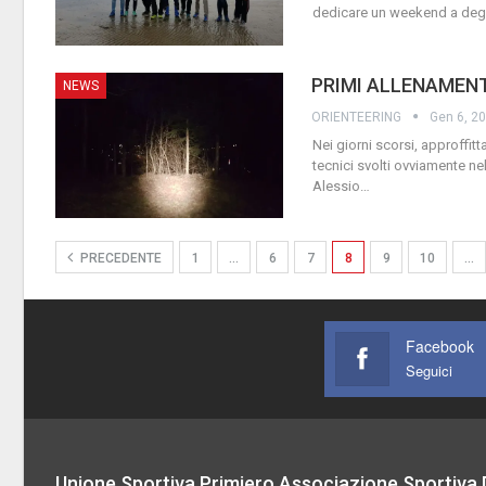
dedicare un weekend a degl
PRIMI ALLENAMENT
NEWS
ORIENTEERING
Gen 6, 2
Nei giorni scorsi, approffit
tecnici svolti ovviamente ne
Alessio
…
PRECEDENTE
1
…
6
7
8
9
10
…
Facebook
Seguici
Unione Sportiva Primiero Associazione Sportiva D