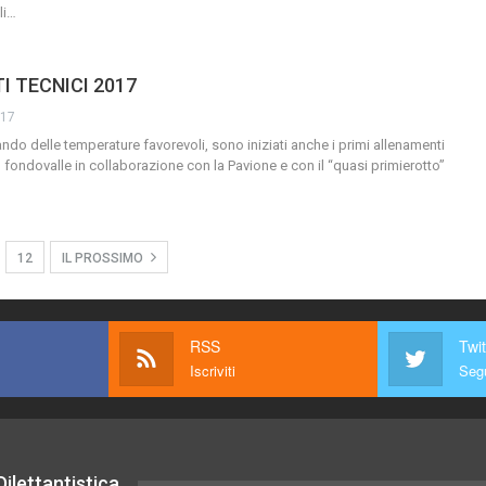
i
…
I TECNICI 2017
017
tando delle temperature favorevoli, sono iniziati anche i primi allenamenti
l fondovalle in collaborazione con la Pavione e con il “quasi primierotto”
12
IL PROSSIMO
RSS
Twit
Iscriviti
Segu
ilettantistica