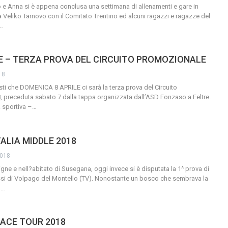
 e Anna si è appena conclusa una settimana di allenamenti e gare in
a Veliko Tarnovo con il Comitato Trentino ed alcuni ragazzi e ragazze del
…
E – TERZA PROVA DEL CIRCUITO PROMOZIONALE
18
tisti che DOMENICA 8 APRILE ci sarà la terza prova del Circuito
 preceduta sabato 7 dalla tappa organizzata dall’ASD Fonzaso a Feltre.
 sportiva –
…
ALIA MIDDLE 2018
2018
 vigne e nell?abitato di Susegana, oggi invece si è disputata la 1^ prova di
essi di Volpago del Montello (TV). Nonostante un bosco che sembrava la
i
…
RACE TOUR 2018