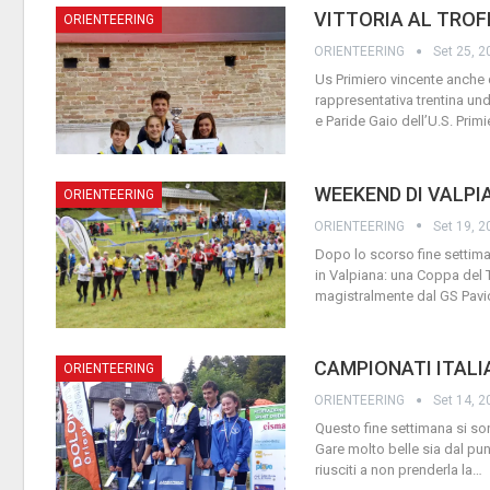
VITTORIA AL TROF
ORIENTEERING
ORIENTEERING
Set 25, 2
Us Primiero vincente anche 
rappresentativa trentina u
e Paride Gaio dell’U.S. Prim
WEEKEND DI VALPI
ORIENTEERING
ORIENTEERING
Set 19, 2
Dopo lo scorso fine settim
in Valpiana: una Coppa del 
magistralmente dal GS Pav
CAMPIONATI ITALIAN
ORIENTEERING
ORIENTEERING
Set 14, 2
Questo fine settimana si sono
Gare molto belle sia dal pun
riusciti a non prenderla la
…