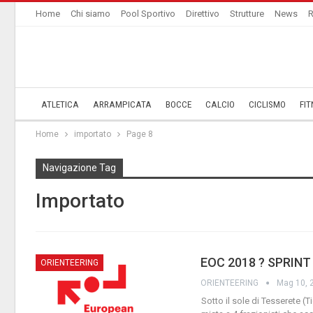
Home
Chi siamo
Pool Sportivo
Direttivo
Strutture
News
R
ATLETICA
ARRAMPICATA
BOCCE
CALCIO
CICLISMO
FIT
Home
importato
Page 8
Navigazione Tag
Importato
EOC 2018 ? SPRINT
ORIENTEERING
ORIENTEERING
Mag 10, 
Sotto il sole di Tesserete (T