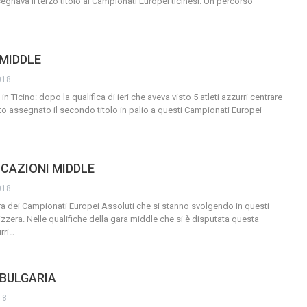
segnava il terzo titolo ai Campionati Europei ticinesi. Un percorso
 MIDDLE
018
in Ticino: dopo la qualifica di ieri che aveva visto 5 atleti azzurri centrare
ato assegnato il secondo titolo in palio a questi Campionati Europei
ICAZIONI MIDDLE
018
a dei Campionati Europei Assoluti che si stanno svolgendo in questi
vizzera. Nelle qualifiche della gara middle che si è disputata questa
rri
…
 BULGARIA
18