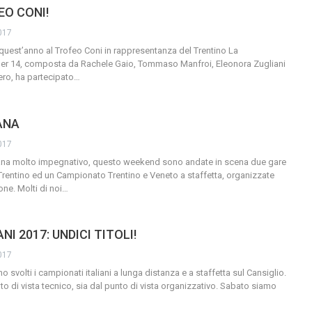
EO CONI!
017
quest’anno al Trofeo Coni in rappresentanza del Trentino
La
nder 14, composta da Rachele Gaio, Tommaso Manfroi, Eleonora Zugliani
iero, ha partecipato
…
ANA
017
ana molto impegnativo, questo weekend sono andate in scena due gare
Trentino ed un Campionato Trentino e Veneto a staffetta, organizzate
ione.
Molti di noi
…
I 2017: UNDICI TITOLI!
017
 svolti i campionati italiani a lunga distanza e a staffetta sul Cansiglio.
to di vista tecnico, sia dal punto di vista organizzativo. Sabato siamo