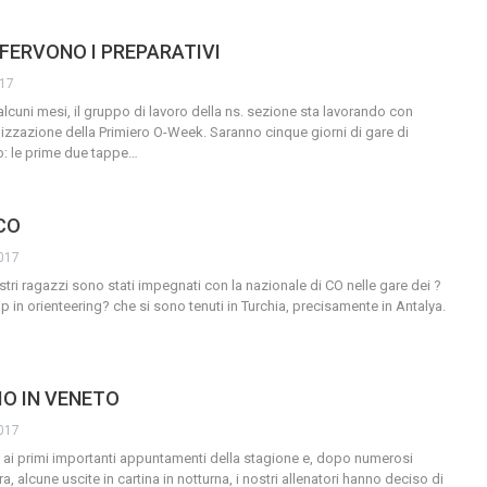
 FERVONO I PREPARATIVI
017
uni mesi, il gruppo di lavoro della ns. sezione sta lavorando con
zzazione della Primiero O-Week. Saranno cinque giorni di gare di
lio: le prime due tappe
…
CO
2017
ostri ragazzi sono stati impegnati con la nazionale di CO nelle gare dei ?
in orienteering? che si sono tenuti in Turchia, precisamente in Antalya.
O IN VENETO
2017
ai primi importanti appuntamenti della stagione e, dopo numerosi
ra, alcune uscite in cartina in notturna, i nostri allenatori hanno deciso di