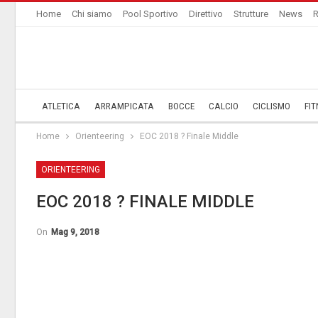
Home
Chi siamo
Pool Sportivo
Direttivo
Strutture
News
R
ATLETICA
ARRAMPICATA
BOCCE
CALCIO
CICLISMO
FIT
Home
Orienteering
EOC 2018 ? Finale Middle
ORIENTEERING
EOC 2018 ? FINALE MIDDLE
On
Mag 9, 2018