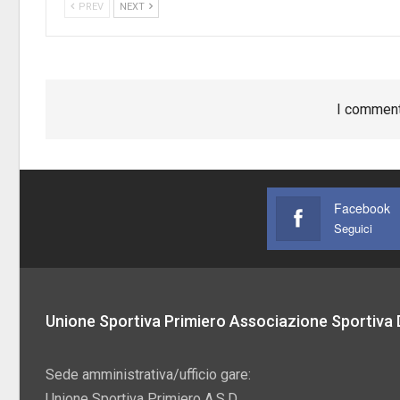
PREV
NEXT
I comment
Facebook
Seguici
Unione Sportiva Primiero Associazione Sportiva D
Sede amministrativa/ufficio gare:
Unione Sportiva Primiero A.S.D.