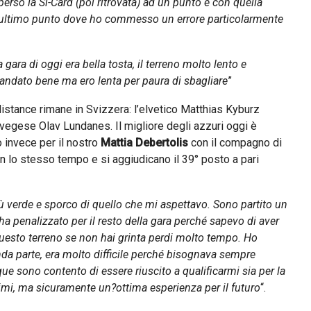
erso la Si-Card (poi ritrovata) ad un punto e con quella
l’ultimo punto dove ho commesso un errore particolarmente
a gara di oggi era bella tosta, il terreno molto lento e
 andato bene ma ero lenta per paura di sbagliare
”
distance rimane in Svizzera: l’elvetico Matthias Kyburz
vegese Olav Lundanes. Il migliore degli azzuri oggi è
 invece per il nostro
Mattia Debertolis
con il compagno di
 lo stesso tempo e si aggiudicano il 39° posto a pari
iù verde e sporco di quello che mi aspettavo. Sono partito un
ha penalizzato per il resto della gara perché sapevo di aver
uesto terreno se non hai grinta perdi molto tempo. Ho
a parte, era molto difficile perché bisognava sempre
ue sono contento di essere riuscito a qualificarmi sia per la
ssimi, ma sicuramente un?ottima esperienza per il futuro
“.