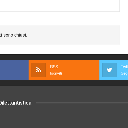
i sono chiusi.
RSS
Twit
Iscriviti
Segu
ilettantistica