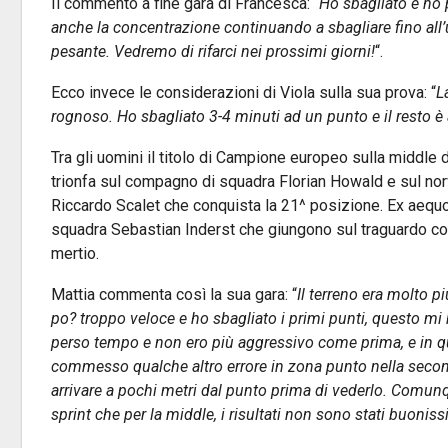
Il commento a fine gara di Francesca: “
Ho sbagliato e ho p
anche la concentrazione continuando a sbagliare fino al
pesante. Vedremo di rifarci nei prossimi giorni!
“.
Ecco invece le considerazioni di Viola sulla sua prova: “
L
rognoso. Ho sbagliato 3-4 minuti ad un punto e il resto è
Tra gli uomini il titolo di Campione europeo sulla middle 
trionfa sul compagno di squadra Florian Howald e sul nor
Riccardo Scalet che conquista la 21^ posizione. Ex aequo
squadra Sebastian Inderst che giungono sul traguardo con
mertio.
Mattia commenta così la sua gara: “
Il terreno era molto p
po? troppo veloce e ho sbagliato i primi punti, questo mi 
perso tempo e non ero più aggressivo come prima, e in q
commesso qualche altro errore in zona punto nella second
arrivare a pochi metri dal punto prima di vederlo. Comunq
sprint che per la middle, i risultati non sono stati buoni