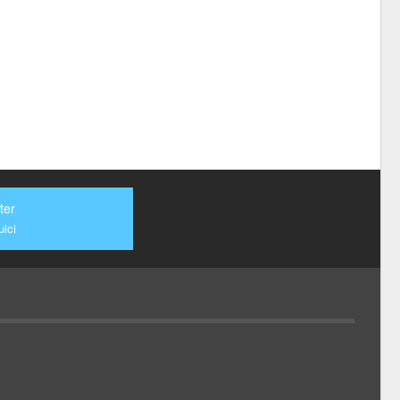
ter
ici