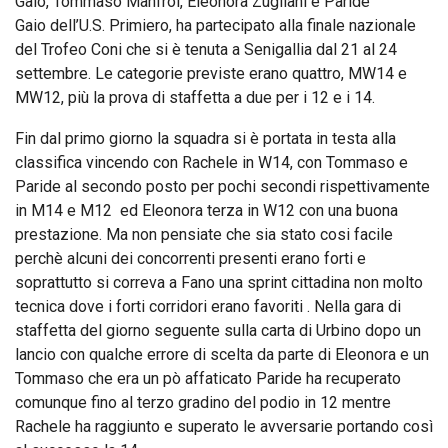
Gaio, Tommaso Manfroi, Eleonora Zugliani e Paride
Gaio dell’U.S. Primiero, ha partecipato alla finale nazionale
del Trofeo Coni che si è tenuta a Senigallia dal 21 al 24
settembre. Le categorie previste erano quattro, MW14 e
MW12, più la prova di staffetta a due per i 12 e i 14.
Fin dal primo giorno la squadra si è portata in testa alla
classifica vincendo con Rachele in W14, con Tommaso e
Paride al secondo posto per pochi secondi rispettivamente
in M14 e M12 ed Eleonora terza in W12 con una buona
prestazione. Ma non pensiate che sia stato cosi facile
perchè alcuni dei concorrenti presenti erano forti e
soprattutto si correva a Fano una sprint cittadina non molto
tecnica dove i forti corridori erano favoriti . Nella gara di
staffetta del giorno seguente sulla carta di Urbino dopo un
lancio con qualche errore di scelta da parte di Eleonora e un
Tommaso che era un pò affaticato Paride ha recuperato
comunque fino al terzo gradino del podio in 12 mentre
Rachele ha raggiunto e superato le avversarie portando così