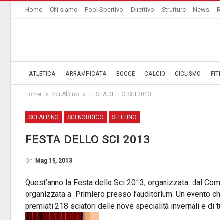
Home
Chi siamo
Pool Sportivo
Direttivo
Strutture
News
R
ATLETICA
ARRAMPICATA
BOCCE
CALCIO
CICLISMO
FIT
Home
Sci Alpino
FESTA DELLO SCI 2013
SCI ALPINO
SCI NORDICO
SLITTINO
FESTA DELLO SCI 2013
On
Mag 19, 2013
Quest’anno la Festa dello Sci 2013, organizzata dal Com
organizzata a Primiero presso l’auditorium. Un evento ch
premiati 218 sciatori delle nove specialità invernali e di tu