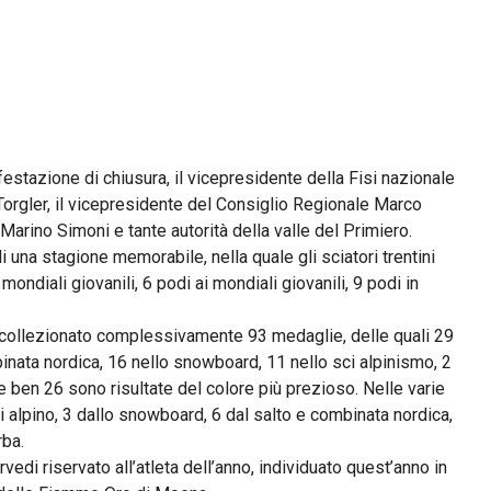
festazione di chiusura, il vicepresidente della Fisi nazionale
 Torgler, il vicepresidente del Consiglio Regionale Marco
arino Simoni e tante autorità della valle del Primiero.
 una stagione memorabile, nella quale gli sciatori trentini
mondiali giovanili, 6 podi ai mondiali giovanili, 9 podi in
 ha collezionato complessivamente 93 medaglie, delle quali 29
mbinata nordica, 16 nello snowboard, 11 nello sci alpinismo, 2
ste ben 26 sono risultate del colore più prezioso. Nelle varie
sci alpino, 3 dallo snowboard, 6 dal salto e combinata nordica,
rba.
di riservato all’atleta dell’anno, individuato quest’anno in