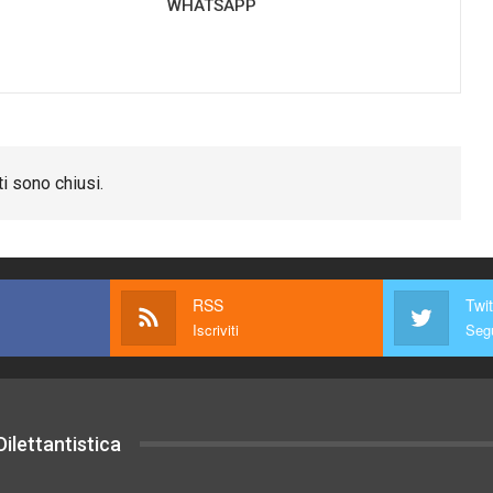
WHATSAPP
i sono chiusi.
RSS
Twit
Iscriviti
Segu
ilettantistica