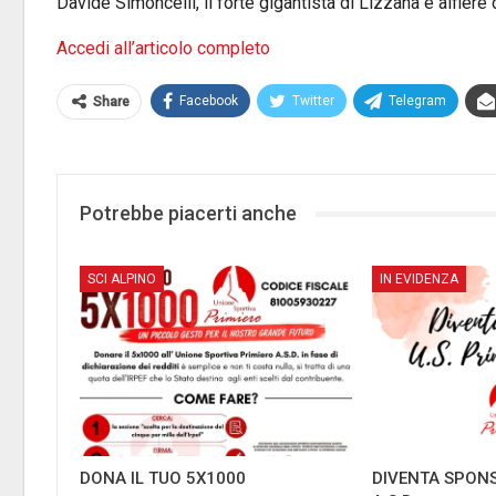
Davide Simoncelli, il forte gigantista di Lizzana e alfie
Accedi all’articolo completo
Facebook
Twitter
Telegram
Share
Potrebbe piacerti anche
SCI ALPINO
IN EVIDENZA
DONA IL TUO 5X1000
DIVENTA SPONS