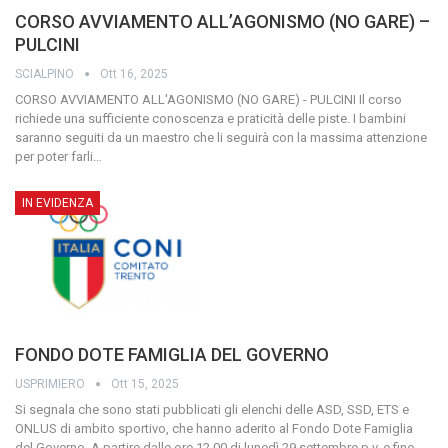
CORSO AVVIAMENTO ALL’AGONISMO (NO GARE) –
PULCINI
SCIALPINO
Ott 16, 2025
CORSO AVVIAMENTO ALL'AGONISMO (NO GARE) - PULCINI
Il corso
richiede una sufficiente conoscenza e praticità delle piste.
I bambini
saranno seguiti da un maestro che li seguirà con la massima attenzione
per poter farli
…
IN EVIDENZA
FONDO DOTE FAMIGLIA DEL GOVERNO
USPRIMIERO
Ott 15, 2025
Si segnala che sono stati pubblicati gli elenchi delle ASD, SSD, ETS e
ONLUS di ambito sportivo, che hanno aderito al Fondo Dote Famiglia
del Governo.
A partire dalle ore 12.00 di lunedì 29 settembre p.v. e fino