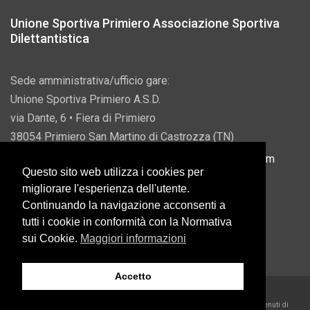
Unione Sportiva Primiero Associazione Sportiva
Dilettantistica
Sede amministrativa/ufficio gare:
Unione Sportiva Primiero A.S.D.
via Dante, 6 • Fiera di Primiero
38054 Primiero San Martino di Castrozza (TN)
P.IVA 00822690228 • Email:
info@usprimiero.com
Questo sito web utilizza i cookies per
migliorare l'esperienza dell'utente.
Continuando la navigazione acconsenti a
tutti i cookie in conformità con la Normativa
Vantaggi da Pubblica Amministrazione
sui Cookie.
Maggiori informazioni
Accetto
2026 U.S. Primiero A.S.D. •
Eccetto dove diversamente specificato, i contenuti di