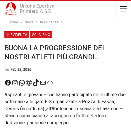
Unione Sportiva
Primiero A.S.D.
Home
News
In evidenza
IN EVIDENZA
SCI ALPINO
BUONA LA PROGRESSIONE DEI
NOSTRI ATLETI PIÙ GRANDI..
On
Feb 23, 2026
Facebook
Instagram
WhatsApp
WordPress
TikTok
Email
Link
Aspiranti e giovani – che hanno partecipato nelle ultime due
settimane alle gare FIS organizzate a Pozza di Fassa,
Cermis (in notturna) ,all’Abetone in Toscana e a Lavarone –
stanno cominciando a raccogliere i frutti della loro
dedizione, passione e impegno.