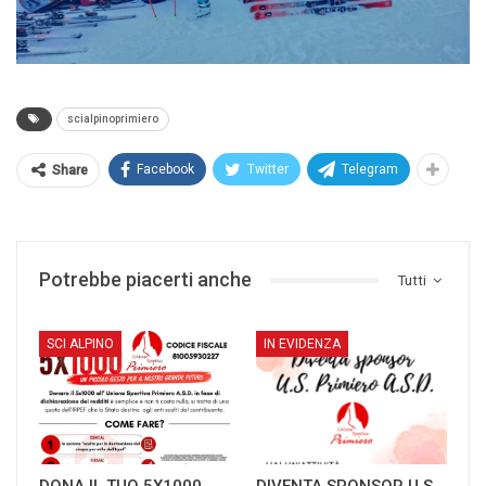
scialpinoprimiero
Facebook
Twitter
Telegram
Share
Potrebbe piacerti anche
Tutti
SCI ALPINO
IN EVIDENZA
DONA IL TUO 5X1000
DIVENTA SPONSOR U.S.