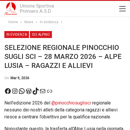
Unione Sportiva
Primiero A.S.D.
Home
News
In evidenza
IN EVIDENZA
SCI ALPINO
SELEZIONE REGIONALE PINOCCHIO
SUGLI SCI – 28 MARZO 2026 – ALPE
LUSIA – RAGAZZI E ALLIEVI
On
Mar 9, 2026
Facebook
Instagram
WhatsApp
WordPress
TikTok
Email
Link
Nell’edizione 2026 del
@pinocchiosuglisci
regionale
nessuno dei nostri atleti della categoria ragazzi e allievi
riesce a centrare l’obiettivo per la qualifica nazionale.
Nonostante questo, la trasferta all’Alpe Lusia nella giornata