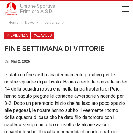
Unione Sportiva
Primiero A.S.D.
Home
News
In evidenza
IN EVIDENZA
PALLAVOLO
FINE SETTIMANA DI VITTORIE
On
Mar 2, 2026
è stato un fine settimana decisamente positivo per le
nostre squadre di pallavolo. Hanno aperto le danze le under
14 della squadra rossa che, nella lunga trasferta di Peio,
hanno saputo piegare le coriacee avversarie vincendo per
3-2. Dopo un perentorio inizio che ha lasciato poco spazio
alle pegaesi, le nostre hanno subito il veemente ritorno
della squadra di casa che ha dato filo da torcere con il
risultato sempre in bilico e risolto da alcune azioni
rocambolesche. Il risultato consolida il quarto posto in