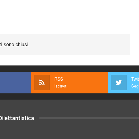
i sono chiusi.
RSS
Twit
Iscriviti
Segu
ilettantistica