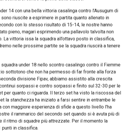
der 14 con una bella vittoria casalinga contro l’Ausugum di
 sono riuscite a esprimere in partita quanto allenato in
 secondo con lo stesso risultato di 15-14, le nostre hanno
ultato pieno, magari esprimendo una pallavolo talvolta non
. La vittoria issa la squadra all’ottavo posto in classifica,
edremo nelle prossime partite se la squadra riuscirà a tenere
a squadra under 18 nello scontro casalingo contro il Fiemme
io sottotono che non ha permesso di far fronte alla forza
seconda divisione Fipav, abbiamo assistito alla crescita
ontinui sorpassi e contro sorpassi e finito sul 32-30 per le
t per quanto ci riguarda. Il terzo set ha visto la riscossa del
t la stanchezza ha iniziato a farsi sentire in entrambe le
ra con maggiore esperienza di sfide a questo livello l’ha
ostre il rammarico del secondo set quando si è avuta più di
 il ritmo di squadre più attrezzate. Per il momento la
punti in classifica.