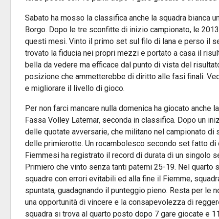
Sabato ha mosso la classifica anche la squadra bianca un
Borgo. Dopo le tre sconfitte di inizio campionato, le 2013
questi mesi. Vinto il primo set sul filo di lana e perso il
trovato la fiducia nei propri mezzi e portato a casa il ris
bella da vedere ma efficace dal punto di vista del risultato
posizione che ammetterebbe di diritto alle fasi finali. V
e migliorare il livello di gioco.
Per non farci mancare nulla domenica ha giocato anche l
Fassa Volley Latemar, seconda in classifica. Dopo un iniz
delle quotate avversarie, che militano nel campionato di 
delle primierotte. Un rocambolesco secondo set fatto di c
Fiemmesi ha registrato il record di durata di un singolo se
Primiero che vinto senza tanti patemi 25-19. Nel quarto se
squadre con errori evitabili ed alla fine il Fiemme, squad
spuntata, guadagnando il punteggio pieno. Resta per le n
una opportunità di vincere e la consapevolezza di reggere
squadra si trova al quarto posto dopo 7 gare giocate e 11 