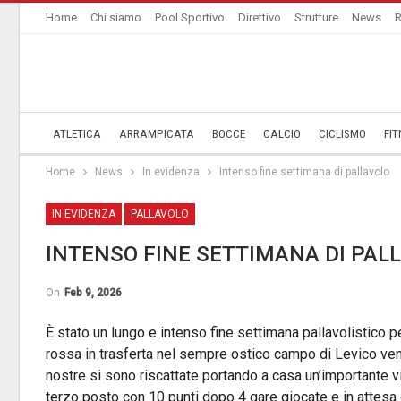
Home
Chi siamo
Pool Sportivo
Direttivo
Strutture
News
R
ATLETICA
ARRAMPICATA
BOCCE
CALCIO
CICLISMO
FIT
Home
News
In evidenza
Intenso fine settimana di pallavolo
IN EVIDENZA
PALLAVOLO
INTENSO FINE SETTIMANA DI PAL
On
Feb 9, 2026
È stato un lungo e intenso fine settimana pallavolistico 
rossa in trasferta nel sempre ostico campo di Levico ven
nostre si sono riscattate portando a casa un’importante vi
terzo posto con 10 punti dopo 4 gare giocate e in attesa d