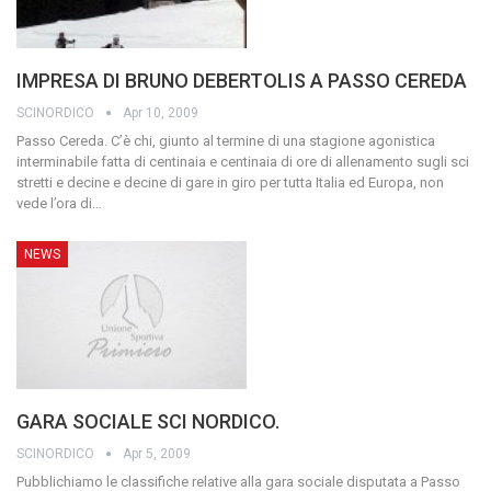
IMPRESA DI BRUNO DEBERTOLIS A PASSO CEREDA
SCINORDICO
Apr 10, 2009
Passo Cereda. C’è chi, giunto al termine di una stagione agonistica
interminabile fatta di centinaia e centinaia di ore di allenamento sugli sci
stretti e decine e decine di gare in giro per tutta Italia ed Europa, non
vede l’ora di
…
NEWS
GARA SOCIALE SCI NORDICO.
SCINORDICO
Apr 5, 2009
Pubblichiamo le classifiche relative alla gara sociale disputata a Passo