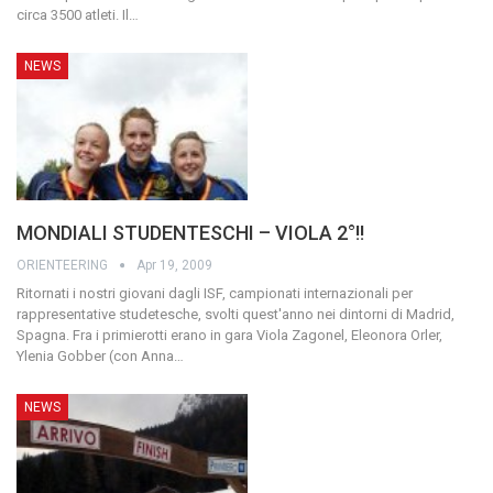
circa 3500 atleti.
Il
…
NEWS
MONDIALI STUDENTESCHI – VIOLA 2°!!
ORIENTEERING
Apr 19, 2009
Ritornati i nostri giovani dagli ISF, campionati internazionali per
rappresentative studetesche, svolti quest'anno nei dintorni di Madrid,
Spagna.
Fra i primierotti erano in gara Viola Zagonel, Eleonora Orler,
Ylenia Gobber (con Anna
…
NEWS