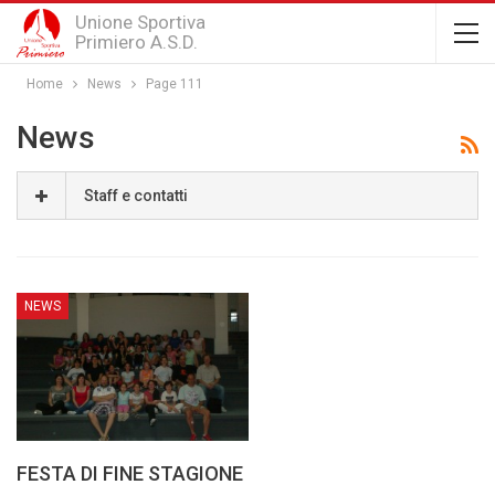
Unione Sportiva
Primiero A.S.D.
Home
News
Page 111
News
Staff e contatti
NEWS
FESTA DI FINE STAGIONE