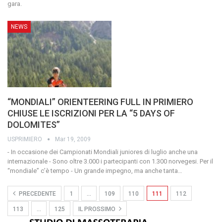
gara.
NEWS
“MONDIALI” ORIENTEERING FULL IN PRIMIERO
CHIUSE LE ISCRIZIONI PER LA “5 DAYS OF
DOLOMITES”
USPRIMIERO
Mar 19, 2009
- In occasione dei Campionati Mondiali juniores di luglio anche una
internazionale
- Sono oltre 3.000 i partecipanti con 1.300 norvegesi. Per il
“mondiale” c’è tempo
- Un grande impegno, ma anche tanta
…
PRECEDENTE
1
…
109
110
111
112
113
…
125
IL PROSSIMO