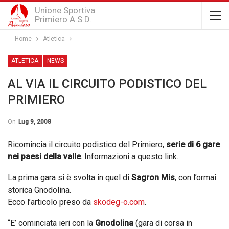
Unione Sportiva
Primiero A.S.D.
Home
Atletica
ATLETICA
NEWS
AL VIA IL CIRCUITO PODISTICO DEL
PRIMIERO
On
Lug 9, 2008
Ricomincia il circuito podistico del Primiero,
serie di 6 gare
nei paesi della valle
. Informazioni a questo link.
La prima gara si è svolta in quel di
Sagron Mis
, con l’ormai
storica Gnodolina.
Ecco l’articolo preso da
skodeg-o.com
.
“E’ cominciata ieri con la
Gnodolina
(gara di corsa in