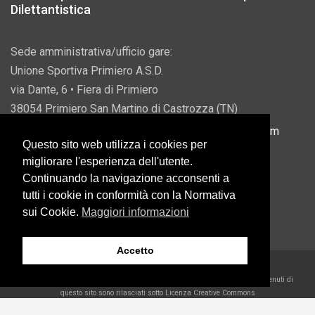
Dilettantistica
Sede amministrativa/ufficio gare:
Unione Sportiva Primiero A.S.D.
via Dante, 6 • Fiera di Primiero
38054 Primiero San Martino di Castrozza (TN)
P.IVA 00822690228 • Email:
info@usprimiero.com
Questo sito web utilizza i cookies per
migliorare l'esperienza dell'utente.
Continuando la navigazione acconsenti a
tutti i cookie in conformità con la Normativa
Vantaggi da Pubblica Amministrazione
sui Cookie.
Maggiori informazioni
Accetto
2026 U.S. Primiero A.S.D. •
Eccetto dove diversamente specificato, i contenuti di
questo sito sono rilasciati sotto Licenza Creative Commons
Belder Interactive