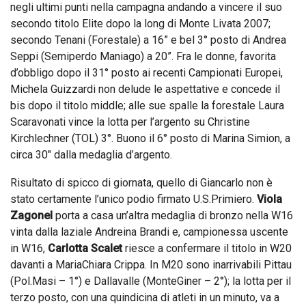
negli ultimi punti nella campagna andando a vincere il suo
secondo titolo Elite dopo la long di Monte Livata 2007;
secondo Tenani (Forestale) a 16” e bel
3° posto di Andrea
Seppi (Semiperdo Maniago) a 20”. Fra le donne, favorita
d’obbligo dopo il 31° posto ai recenti Campionati Europei,
Michela Guizzardi non delude le aspettative e concede il
bis dopo il titolo middle; alle sue spalle la forestale Laura
Scaravonati vince la lotta per l’argento su Christine
Kirchlechner (TOL) 3°. Buono il 6° posto di Marina Simion, a
circa 30″ dalla medaglia d’argento.
Risultato di spicco di giornata, quello di Giancarlo non è
stato certamente l’unico podio firmato U.S.Primiero.
Viola
Zagonel
porta a casa un’altra medaglia di bronzo nella W16
vinta dalla laziale Andreina Brandi e, campionessa uscente
in W16,
Carlotta Scalet
riesce a confermare il titolo in W20
davanti a MariaChiara Crippa. In M20 sono inarrivabili Pittau
(Pol.Masi – 1°) e Dallavalle (MonteGiner – 2°); la lotta per il
terzo posto, con una quindicina di atleti in un minuto, va a