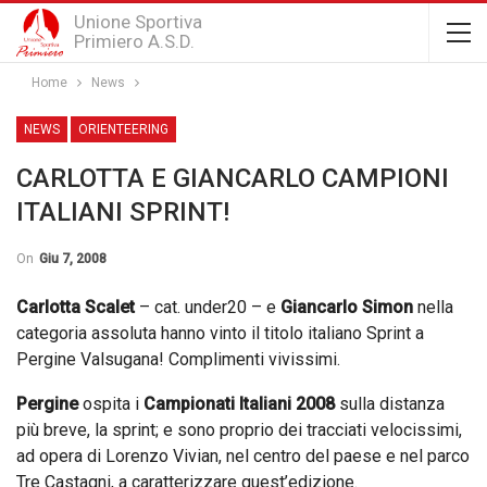
Unione Sportiva
Primiero A.S.D.
Home
News
NEWS
ORIENTEERING
CARLOTTA E GIANCARLO CAMPIONI
ITALIANI SPRINT!
On
Giu 7, 2008
Carlotta Scalet
– cat. under20 – e
Giancarlo Simon
nella
categoria assoluta hanno vinto il titolo italiano Sprint a
Pergine Valsugana! Complimenti vivissimi.
Pergine
ospita i
Campionati Italiani 2008
sulla distanza
più breve, la sprint; e sono proprio dei tracciati velocissimi,
ad opera di Lorenzo Vivian, nel centro del paese e nel parco
Tre Castagni, a caratterizzare quest’edizione.