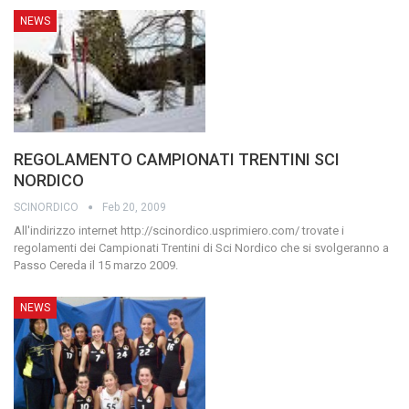
NEWS
REGOLAMENTO CAMPIONATI TRENTINI SCI
NORDICO
SCINORDICO
Feb 20, 2009
All'indirizzo internet http://scinordico.usprimiero.com/ trovate i
regolamenti dei Campionati Trentini di Sci Nordico che si svolgeranno a
Passo Cereda il 15 marzo 2009.
NEWS