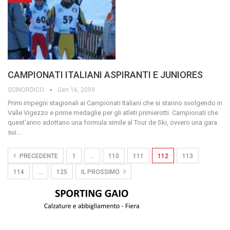
CAMPIONATI ITALIANI ASPIRANTI E JUNIORES
SCINORDICO
Gen 16, 2009
Primi impegni stagionali ai Campionati Italiani che si stanno svolgendo in
Valle Vigezzo e prime medaglie per gli atleti primierotti. Campionati che
quest’anno adottano una formula simile al Tour de Ski, ovvero una gara
sui
…
PRECEDENTE
1
…
110
111
112
113
114
…
125
IL PROSSIMO