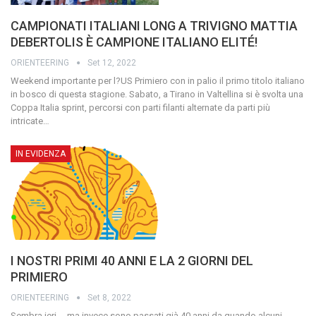
CAMPIONATI ITALIANI LONG A TRIVIGNO MATTIA
DEBERTOLIS È CAMPIONE ITALIANO ELITÉ!
ORIENTEERING
Set 12, 2022
Weekend importante per l?US Primiero con in palio il primo titolo italiano
in bosco di questa stagione. Sabato, a Tirano in Valtellina si è svolta una
Coppa Italia sprint, percorsi con parti filanti alternate da parti più
intricate…
IN EVIDENZA
I NOSTRI PRIMI 40 ANNI E LA 2 GIORNI DEL
PRIMIERO
ORIENTEERING
Set 8, 2022
Sembra ieri ... ma invece sono passati già 40 anni da quando alcuni