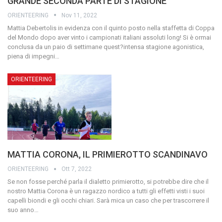
GRANDE SECONDA PARTE DI STAGIONE
ORIENTEERING
Nov 11, 2022
Mattia Debertolis in evidenza con il quinto posto nella staffetta di Coppa
del Mondo dopo aver vinto i campionati italiani assoluti long! Si è ormai
conclusa da un paio di settimane quest?intensa stagione agonistica,
piena di impegni…
ORIENTEERING
MATTIA CORONA, IL PRIMIEROTTO SCANDINAVO
ORIENTEERING
Ott 7, 2022
Se non fosse perché parla il dialetto primierotto, si potrebbe dire che il
nostro Mattia Corona è un ragazzo nordico a tutti gli effetti visti i suoi
capelli biondi e gli occhi chiari. Sarà mica un caso che per trascorrere il
suo anno…