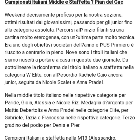
Campionati Italiani Middle e Staffetta ? Pian del Gac
Weekend decisamente proficuo per la nostra sezione,
ottimi risultati dai giovanissimi, passando per gli junior fino
alla categoria assoluta. Percorsi all?inizio filanti su una
cartina molto eterogenea, con un?ultima parte molto tecnica.
Era uno degli obiettivi societari dell?anno e l?US Primiero è
riuscito a centrarlo in pieno. Nove sono i titoli italiani che
siamo riusciti a portare a casa in queste due giornate. Da
sottolineare la riconferma del titolo italiano a staffetta nella
categoria W Elite, con all?esordio Rachele Gaio ancora
junior, seguita da Nicole Scalet e Anna Pradel.
Nella middle titolo italiano nelle rispettive categorie per
Paride, Gioia, Alessia e Nicole Riz. Medaglia d?argento per
Mattia Debertolis e Anna Pradel nelle categorie Elite, per
Gabriele, Tazia e Francesca nelle rispettive categorie. Terzo
gradino del podio per Denis e Pier.
Campioni Italiani a staffetta nella M13 (Alessandro,