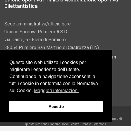
Dilettantistica
Sede amministrativa/ufficio gare:
Unione Sportiva Primiero A.S.D.
via Dante, 6 • Fiera di Primiero
38054 Primiero San Martino di Castrozza (TN)
P.IVA 00822690228 • Email:
info@usprimiero.com
Questo sito web utilizza i cookies per
migliorare l'esperienza dell'utente.
Continuando la navigazione acconsenti a
tutti i cookie in conformità con la Normativa
Vantaggi da Pubblica Amministrazione
sui Cookie.
Maggiori informazioni
Accetto
2026 U.S. Primiero A.S.D. •
Eccetto dove diversamente specificato, i contenuti di
questo sito sono rilasciati sotto Licenza Creative Commons