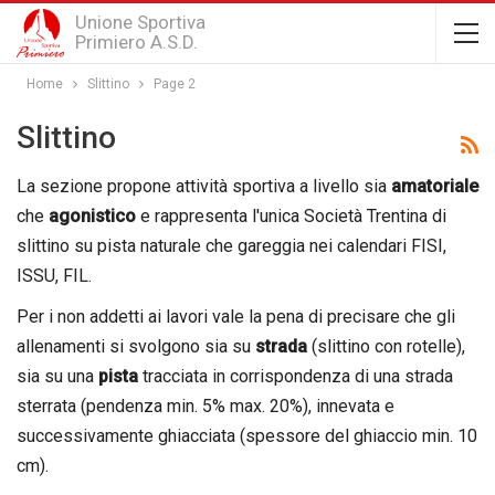
Unione Sportiva
Primiero A.S.D.
Home
Slittino
Page 2
Slittino
La sezione propone attività sportiva a livello sia
amatoriale
che
agonistico
e rappresenta l'unica Società Trentina di
slittino su pista naturale che gareggia nei calendari FISI,
ISSU, FIL.
Per i non addetti ai lavori vale la pena di precisare che gli
allenamenti si svolgono sia su
strada
(slittino con rotelle),
sia su una
pista
tracciata in corrispondenza di una strada
sterrata (pendenza min. 5% max. 20%), innevata e
successivamente ghiacciata (spessore del ghiaccio min. 10
cm).