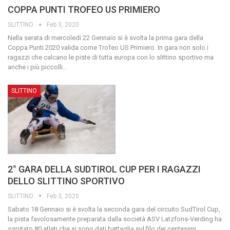
COPPA PUNTI TROFEO US PRIMIERO
SLITTINO
Feb 3, 2020
Nella serata di mercoledi 22 Gennaio si è svolta la prima gara della
Coppa Punti 2020 valida come Trofeo US Primiero.
In gara non solo i
ragazzi che calcano le piste di tutta europa con lo slittino sportivo ma
anche i più piccolli
…
SLITTINO
2° GARA DELLA SUDTIROL CUP PER I RAGAZZI
DELLO SLITTINO SPORTIVO
SLITTINO
Feb 3, 2020
Sabato 18 Gennaio si è svolta la seconda gara del circuito SudTirol Cup,
la pista favolosamente preparata dalla società ASV Latzfons-Verding ha
ospitato 80 atleti che si sono dati battaglia sul filo dei centesimi.
…