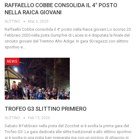
RAFFAELLO COBBE CONSOLIDA IL 4° POSTO
NELLA RAICA GIOVANI
SLITTINO
Mar 2, 2020
Raffaello Cobbe consolida il 4° posto nella Raica giovani
Lo scorso 23
Febbraio 2020 nella pista Gumpfrei di Laces si è disputata la finale del
circuito giovani del Trentino Alto Adige.
In gara 50 ragazzi con slittino
sportivo e
…
NEWS
TROFEO G3 SLITTINO PRIMIERO
SLITTINO
Feb 13, 2020
Sabato 8 Febbraio nella pista del Zocchet si è svolta la prima gara del
Trofeo G3. La gara dedicata alle slitte tradizionali e allo slittino sportivo
si è svolta in una pista ben preparata ma con un pizzico di ghiaccio in