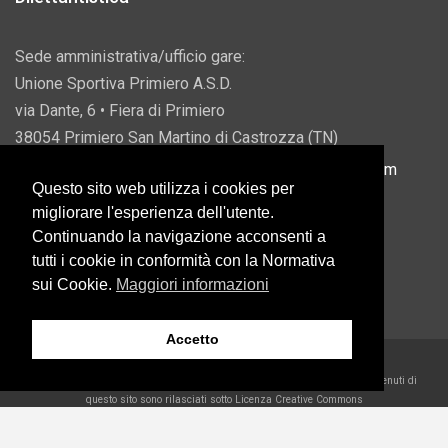
Sede amministrativa/ufficio gare:
Unione Sportiva Primiero A.S.D.
via Dante, 6 • Fiera di Primiero
38054 Primiero San Martino di Castrozza (TN)
P.IVA 00822690228 • Email:
info@usprimiero.com
Questo sito web utilizza i cookies per
migliorare l'esperienza dell'utente.
Continuando la navigazione acconsenti a
tutti i cookie in conformità con la Normativa
Vantaggi da Pubblica Amministrazione
sui Cookie.
Maggiori informazioni
Accetto
2026 U.S. Primiero A.S.D. •
Eccetto dove diversamente specificato, i contenuti di
questo sito sono rilasciati sotto Licenza Creative Commons
Belder Interactive