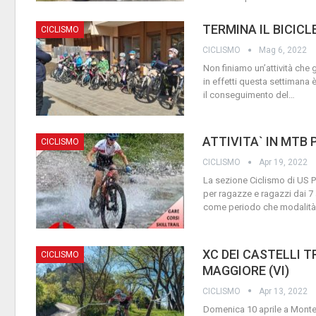
TERMINA IL BICICL
CICLISMO
CICLISMO
Mag 6, 2022
Non finiamo un’attività che 
in effetti questa settimana è
il conseguimento del
…
ATTIVITA` IN MTB
CICLISMO
CICLISMO
Apr 19, 2022
La sezione Ciclismo di US Pr
per ragazze e ragazzi dai 7 
come periodo che modalità
XC DEI CASTELLI 
CICLISMO
MAGGIORE (VI)
CICLISMO
Apr 13, 2022
Domenica 10 aprile a Montec