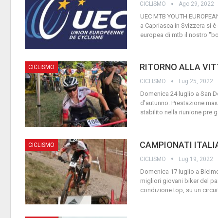
CICLISMO
Ago 29, 2022
UEC MTB YOUTH EUROPEAN 
a Capriasca in Svizzera si 
europea di mtb il nostro "
RITORNO ALLA VIT
CICLISMO
CICLISMO
Lug 25, 2022
Domenica 24 luglio a San Don
d’autunno. Prestazione mai
stabilito nella riunione pre 
CAMPIONATI ITALI
CICLISMO
CICLISMO
Lug 19, 2022
Domenica 17 luglio a Bielmont
migliori giovani biker del p
condizione top, su un circu