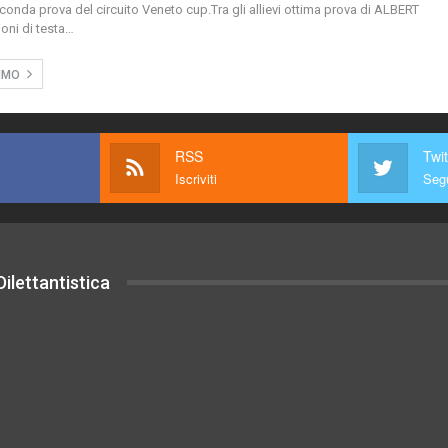
onda prova del circuito Veneto cup.Tra gli allievi ottima prova di ALBERT
ni di testa
…
SIMO
RSS
Twit
Iscriviti
Segu
ilettantistica