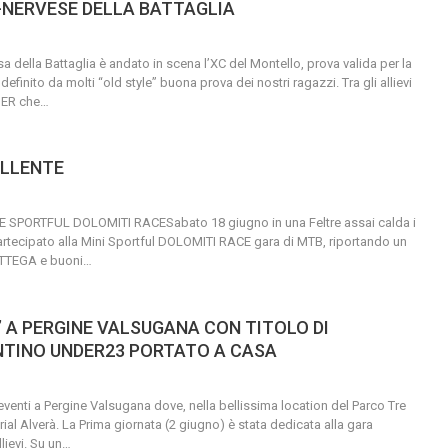
-NERVESE DELLA BATTAGLIA
 della Battaglia è andato in scena l’XC del Montello, prova valida per la
finito da molti “old style” buona prova dei nostri ragazzi. Tra gli allievi
HER che
…
OLLENTE
PORTFUL DOLOMITI RACESabato 18 giugno in una Feltre assai calda i
 partecipato alla Mini Sportful DOLOMITI RACE gara di MTB, riportando un
TTEGA e buoni
…
 A PERGINE VALSUGANA CON TITOLO DI
TINO UNDER23 PORTATO A CASA
eventi a Pergine Valsugana dove, nella bellissima location del Parco Tre
ial Alverà. La Prima giornata (2 giugno) è stata dedicata alla gara
lievi. Su un
…