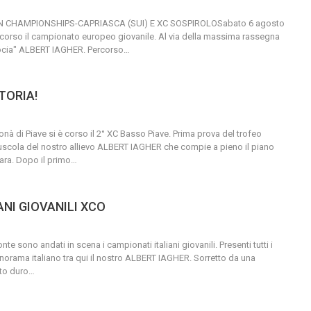
CHAMPIONSHIPS-CAPRIASCA (SUI) E XC SOSPIROLOSabato 6 agosto
è corso il campionato europeo giovanile. Al via della massima rassegna
bocia" ALBERT IAGHER. Percorso
…
TORIA!
à di Piave si è corso il 2° XC Basso Piave. Prima prova del trofeo
uscola del nostro allievo ALBERT IAGHER che compie a pieno il piano
gara. Dopo il primo
…
ANI GIOVANILI XCO
e sono andati in scena i campionati italiani giovanili. Presenti tutti i
anorama italiano tra qui il nostro ALBERT IAGHER.
Sorretto da una
ito duro
…