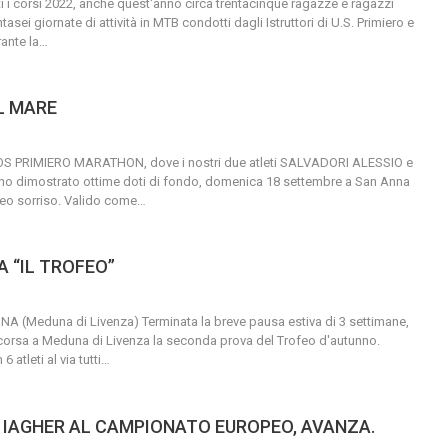
 i corsi 2022, anche quest'anno circa trentacinque ragazze e ragazzi
asei giornate di attività in MTB condotti dagli Istruttori di U.S. Primiero e
ante la
…
L MARE
YTOS PRIMIERO MARATHON, dove i nostri due atleti SALVADORI ALESSIO e
dimostrato ottime doti di fondo, domenica 18 settembre a San Anna
ofeo sorriso. Valido come
…
 “IL TROFEO”
UNA (Meduna di Livenza)
Terminata la breve pausa estiva di 3 settimane,
corsa a Meduna di Livenza la seconda prova del Trofeo d'autunno.
atleti al via tutti
…
 IAGHER AL CAMPIONATO EUROPEO, AVANZA.