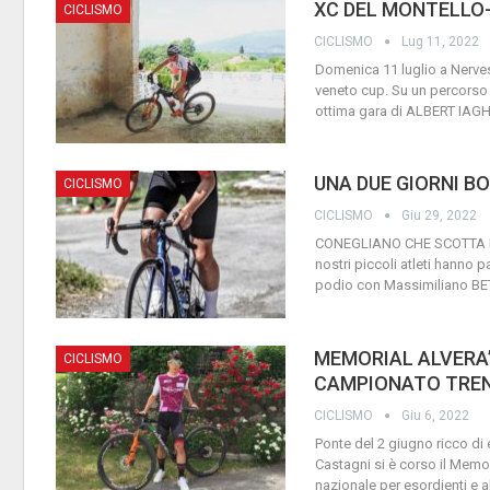
XC DEL MONTELLO
CICLISMO
CICLISMO
Lug 11, 2022
Domenica 11 luglio a Nervesa
veneto cup. Su un percorso de
ottima gara di ALBERT IAG
UNA DUE GIORNI B
CICLISMO
CICLISMO
Giu 29, 2022
CONEGLIANO CHE SCOTTA E S
nostri piccoli atleti hanno
podio con Massimiliano BE
MEMORIAL ALVERA’
CICLISMO
CAMPIONATO TREN
CICLISMO
Giu 6, 2022
Ponte del 2 giugno ricco di 
Castagni si è corso il Memor
nazionale per esordienti e al