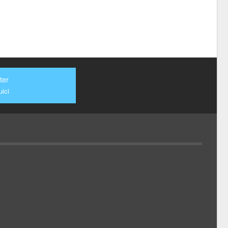
ter
ici