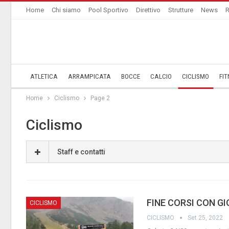
Home
Chi siamo
Pool Sportivo
Direttivo
Strutture
News
R
ATLETICA
ARRAMPICATA
BOCCE
CALCIO
CICLISMO
FIT
Home
Ciclismo
Page 2
Ciclismo
Staff e contatti
FINE CORSI CON G
CICLISMO
CICLISMO
Set 25, 2022