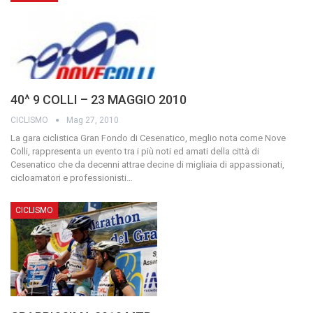
40^ 9 COLLI – 23 MAGGIO 2010
CICLISMO
Mag 27, 2010
La gara ciclistica Gran Fondo di Cesenatico, meglio nota come Nove
Colli, rappresenta un evento tra i più noti ed amati della città di
Cesenatico che da decenni attrae decine di migliaia di appassionati,
cicloamatori e professionisti
…
CICLISMO