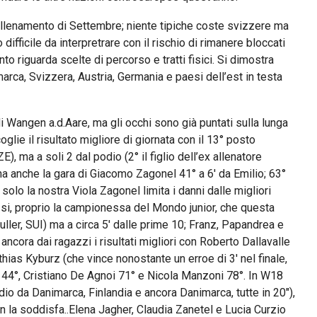
llenamento di Settembre; niente tipiche coste svizzere ma
difficile da interpretrare con il rischio di rimanere bloccati
nto riguarda scelte di percorso e tratti fisici. Si dimostra
arca, Svizzera, Austria, Germania e paesi dell’est in testa
i Wangen a.d.Aare, ma gli occhi sono già puntati sulla lunga
lie il risultato migliore di giornata con il 13° posto
E), ma a soli 2 dal podio (2° il figlio dell’ex allenatore
a anche la gara di Giacomo Zagonel 41° a 6′ da Emilio; 63°
olo la nostra Viola Zagonel limita i danni dalle migliori
 si, proprio la campionessa del Mondo junior, che questa
uller, SUI) ma a circa 5′ dalle prime 10; Franz, Papandrea e
ncora dai ragazzi i risultati migliori con Roberto Dallavalle
thias Kyburz (che vince nonostante un erroe di 3′ nel finale,
 44°, Cristiano De Agnoi 71° e Nicola Manzoni 78°. In W18
io da Danimarca, Finlandia e ancora Danimarca, tutte in 20″),
on la soddisfa..Elena Jagher, Claudia Zanetel e Lucia Curzio