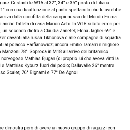
are. Costanti le W16 al 32°, 34° e 35° posto di Liliana
61° con una disattenzione al punto spettacolo che le avrebbe
i arriva dalla sconfitta della campionessa del Mondo Emma
 anche l’atleta di casa Marion Aebi. In W18 subito errori per
o, un secondo dietro a Claudia Zanetel; Elena Jagher 69° e
nzer davanti alla russa Tikhonova e alle compagne di squadra
i al polacco Parfianowicz; ancora Emilio Tamarri il migliore
 Manzoni 78°. Sopresa in M18 all’arrivo del britannico
norvegese Mathias Bjugan (si proprio lui che aveva vinti la
d e Matthias Kyburz fuori dal podio; Dallavalle 26° mentre
aso Scalet, 76° Bignami e 77° De Agnoi.
 che dimostra però di avere un nuovo gruppo di ragazzi con