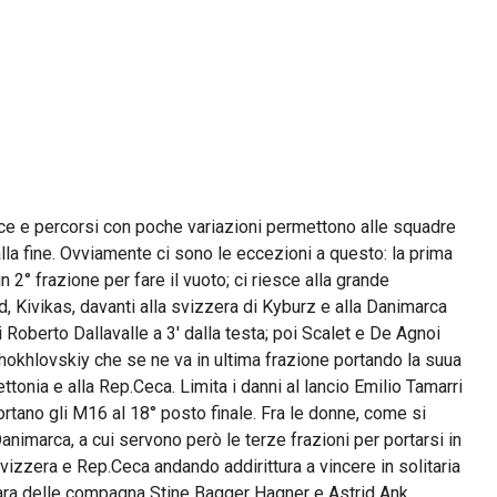
oce e percorsi con poche variazioni permettono alle squadre
la fine. Ovviamente ci sono le eccezioni a questo: la prima
n 2° frazione per fare il vuoto; ci riesce alla grande
ld, Kivikas, davanti alla svizzera di Kyburz e alla Danimarca
i Roberto Dallavalle a 3′ dalla testa; poi Scalet e De Agnoi
hokhlovskiy che se ne va in ultima frazione portando la suua
tonia e alla Rep.Ceca. Limita i danni al lancio Emilio Tamarri
tano gli M16 al 18° posto finale. Fra le donne, come si
animarca, a cui servono però le terze frazioni per portarsi in
Svizzera e Rep.Ceca andando addirittura a vincere in solitaria
ara delle compagna Stine Bagger Hagner e Astrid Ank