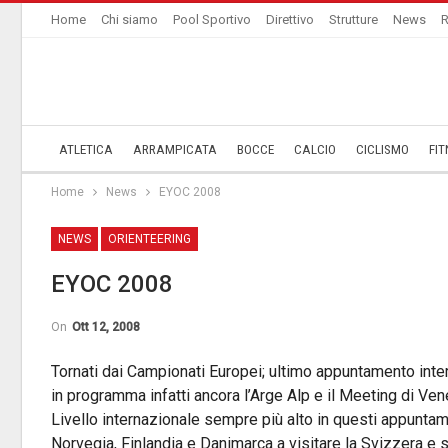
Home
Chi siamo
Pool Sportivo
Direttivo
Strutture
News
R
ATLETICA
ARRAMPICATA
BOCCE
CALCIO
CICLISMO
FIT
Home
News
EYOC 2008
NEWS
ORIENTEERING
EYOC 2008
On
Ott 12, 2008
Tornati dai Campionati Europei; ultimo appuntamento inte
in programma infatti ancora l’Arge Alp e il Meeting di Venez
Livello internazionale sempre più alto in questi appuntam
Norvegia, Finlandia e Danimarca a visitare la Svizzera e 