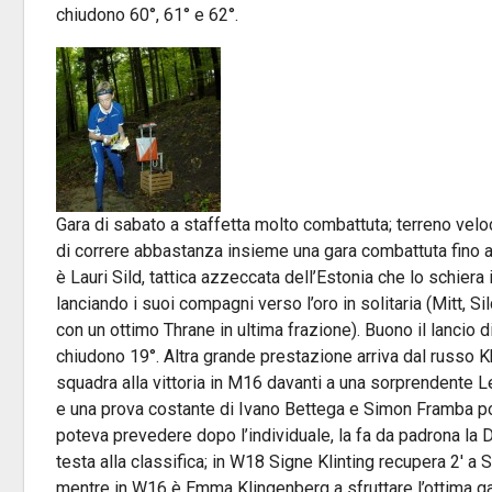
chiudono 60°, 61° e 62°.
Gara di sabato a staffetta molto combattuta; terreno vel
di correre abbastanza insieme una gara combattuta fino al
è Lauri Sild, tattica azzeccata dell’Estonia che lo schiera i
lanciando i suoi compagni verso l’oro in solitaria (Mitt, Si
con un ottimo Thrane in ultima frazione). Buono il lancio d
chiudono 19°. Altra grande prestazione arriva dal russo K
squadra alla vittoria in M16 davanti a una sorprendente Let
e una prova costante di Ivano Bettega e Simon Framba por
poteva prevedere dopo l’individuale, la fa da padrona la D
testa alla classifica; in W18 Signe Klinting recupera 2′ a 
mentre in W16 è Emma Klingenberg a sfruttare l’ottima g