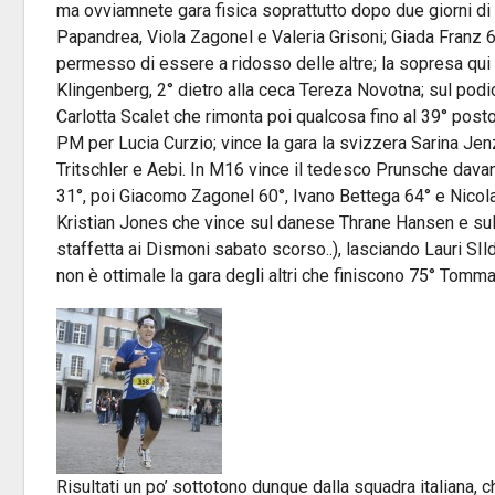
ma ovviamnete gara fisica soprattutto dopo due giorni di g
Papandrea, Viola Zagonel e Valeria Grisoni; Giada Franz 
permesso di essere a ridosso delle altre; la sopresa qu
Klingenberg, 2° dietro alla ceca Tereza Novotna; sul podio
Carlotta Scalet che rimonta poi qualcosa fino al 39° post
PM per Lucia Curzio; vince la gara la svizzera Sarina Je
Tritschler e Aebi. In M16 vince il tedesco Prunsche davant
31°, poi Giacomo Zagonel 60°, Ivano Bettega 64° e Nicola
Kristian Jones che vince sul danese Thrane Hansen e sul 
staffetta ai Dismoni sabato scorso..), lasciando Lauri SIl
non è ottimale la gara degli altri che finiscono 75° Tomm
Risultati un po’ sottotono dunque dalla squadra italiana,