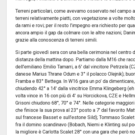
Terreni particolari, come avevamo osservato nel campo a
terreni relativamente piatti, con vegetazione a volte molto 
da rami e rovi; per il resto l’impegno era richiesto per qua
ancora ampio il gap da colmare con le altre nazioni; Danim
grazie alla conoscenza di terreni simili.
Si parte giovedì sera con una bella cerimonia nel centro d
distanza della mattina dopo. Partiamo dalla M16 che raccog
dell’emiliano Emilio Tamarri, a 6′ dal vincitore Petrzela (CZ
danese Marius Thrane Odum e 3° il polacco Olejnik); buon
Framba e 83° Bettega. In W16 gara un po’ da dimenticare, s
chiudendo 42° a 14′ dalla vincitrice Emma Klingeberg (eh
volta vince in 16 con più di 4′ su Horcickova, CZE e Hellm
Grisoni chiudono 68°, 70° e 74°. Nelle categorie maggiori a
che finisce la sua prova al 23° posto a 7′ dal favorito Mat
sul francese Basset e sull’estone Sild); Tommaso Scalet
fra il domino scandinavo (Bobach, Niemi e Klinting sul pod
la migliore è Carlotta Scalet 28° con una gara che però n