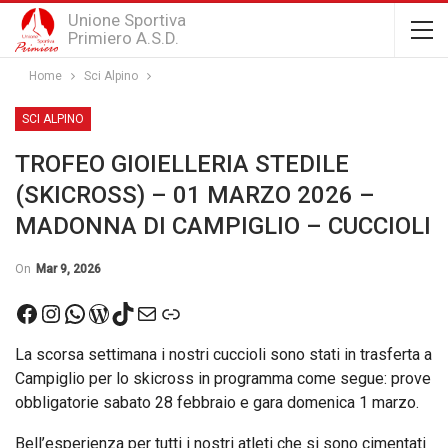
Unione Sportiva
Primiero A.S.D.
Home
Sci Alpino
SCI ALPINO
TROFEO GIOIELLERIA STEDILE
(SKICROSS) – 01 MARZO 2026 –
MADONNA DI CAMPIGLIO – CUCCIOLI
On
Mar 9, 2026
Facebook
Instagram
WhatsApp
WordPress
TikTok
Email
Link
La scorsa settimana i nostri cuccioli sono stati in trasferta a
Campiglio per lo skicross in programma come segue: prove
obbligatorie sabato 28 febbraio e gara domenica 1 marzo.
Bell’esperienza per tutti i nostri atleti che si sono cimentati