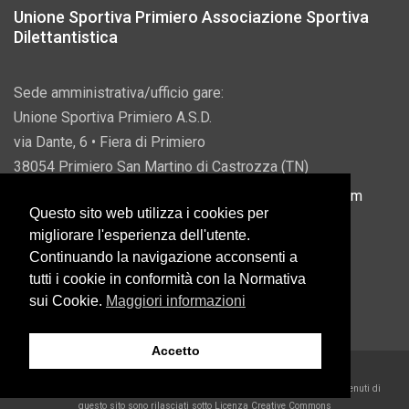
Unione Sportiva Primiero Associazione Sportiva
Dilettantistica
Sede amministrativa/ufficio gare:
Unione Sportiva Primiero A.S.D.
via Dante, 6 • Fiera di Primiero
38054 Primiero San Martino di Castrozza (TN)
P.IVA 00822690228 • Email:
info@usprimiero.com
Questo sito web utilizza i cookies per
migliorare l'esperienza dell'utente.
Continuando la navigazione acconsenti a
tutti i cookie in conformità con la Normativa
Vantaggi da Pubblica Amministrazione
sui Cookie.
Maggiori informazioni
Accetto
2026 U.S. Primiero A.S.D. •
Eccetto dove diversamente specificato, i contenuti di
questo sito sono rilasciati sotto Licenza Creative Commons