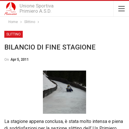
Unione Sportiva
Primiero A.S.D.
Home
Slittino
SLITTINO
BILANCIO DI FINE STAGIONE
On
Apr 5, 2011
La stagione appena conclusa, è stata molto intensa e piena
di soddisfazioni per la sezione slittino dell’ Us Primiero.