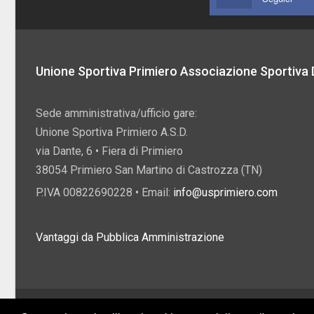
Unione Sportiva Primiero Associazione Sportiva D
Sede amministrativa/ufficio gare:
Unione Sportiva Primiero A.S.D.
via Dante, 6 • Fiera di Primiero
38054 Primiero San Martino di Castrozza (TN)
P.IVA 00822690228 • Email:
info@usprimiero.com
Vantaggi da Pubblica Amministrazione
2026 U.S. Primiero A.S.D. •
Eccetto dove diversamente specificato, i contenuti di q