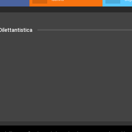
ilettantistica
uesto sito sono rilasciati sotto Licenza