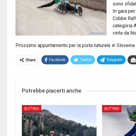
sono sfidati
In gara per
Cobbe Raff
categoria A
vinta da N
Prossimo appuntamento per la pista naturale in Slovenia pe
Facebook
Twitter
Telegram
Share
Potrebbe piacerti anche
SLITTINO
SLITTINO