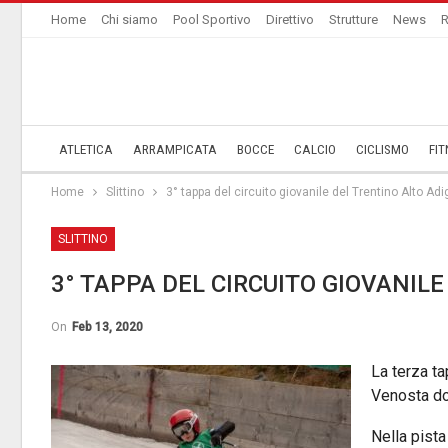
Home
Chi siamo
Pool Sportivo
Direttivo
Strutture
News
R
ATLETICA
ARRAMPICATA
BOCCE
CALCIO
CICLISMO
FIT
Home
Slittino
3° tappa del circuito giovanile del Trentino Alto Adi
SLITTINO
3° TAPPA DEL CIRCUITO GIOVANILE
On
Feb 13, 2020
La terza ta
Venosta do
Nella pista