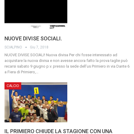
NUOVE DIVISE SOCIALI.
SCIALPINO
Giu 7, 2018
NUOVE DIVISE SOCIALI!
Nuova divisa
Per chi fosse interessato ad
acquistare la nuova divisa e non avesse ancora fatto la prova taglie può
recarsi sabato 9 giugno p.v. presso la sede dell’us Primiero in via Dante 6
a Fiera di Primiero,
…
CALCIO
IL PRIMIERO CHIUDE LA STAGIONE CON UNA