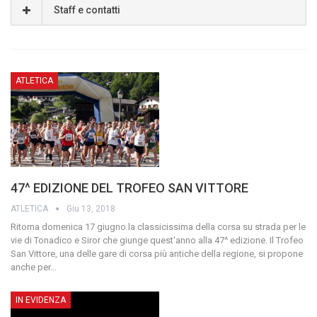
Staff e contatti
ATLETICA
47^ EDIZIONE DEL TROFEO SAN VITTORE
ATLETICA
Giu 13, 2018
Ritorna domenica 17 giugno la classicissima della corsa su strada per le
vie di Tonadico e Siror che giunge quest'anno alla 47^ edizione.
Il Trofeo
San Vittore, una delle gare di corsa più antiche della regione, si propone
anche per
…
IN EVIDENZA