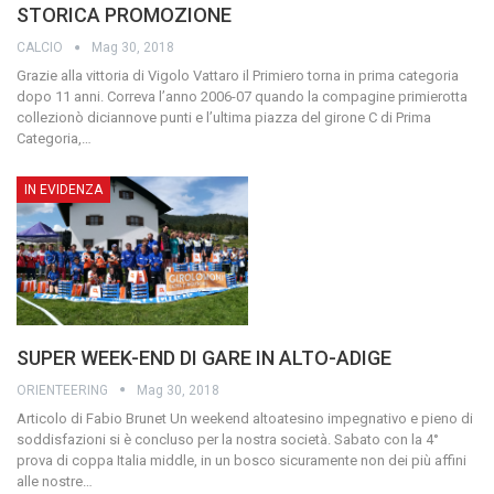
STORICA PROMOZIONE
CALCIO
Mag 30, 2018
Grazie alla vittoria di Vigolo Vattaro il Primiero torna in prima categoria
dopo 11 anni.
Correva l’anno 2006-07 quando la compagine primierotta
collezionò diciannove punti e l’ultima piazza del girone C di Prima
Categoria,
…
IN EVIDENZA
SUPER WEEK-END DI GARE IN ALTO-ADIGE
ORIENTEERING
Mag 30, 2018
Articolo di Fabio Brunet
Un weekend altoatesino impegnativo e pieno di
soddisfazioni si è concluso per la nostra società. Sabato con la 4°
prova di coppa Italia middle, in un bosco sicuramente non dei più affini
alle nostre
…