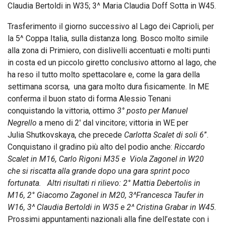
Claudia Bertoldi in W35; 3^ Maria Claudia Doff Sotta in W45.
Trasferimento il giorno successivo al Lago dei Caprioli, per
la 5^ Coppa Italia, sulla distanza long. Bosco molto simile
alla zona di Primiero, con dislivelli accentuati e molti punti
in costa ed un piccolo giretto conclusivo attorno al lago, che
ha reso il tutto molto spettacolare e, come la gara della
settimana scorsa, una gara molto dura fisicamente. In ME
conferma il buon stato di forma Alessio Tenani
conquistando la vittoria, ottimo
3° posto per Manuel
Negrello
a meno di 2′ dal vincitore; vittoria in WE per
Julia Shutkovskaya, che precede
Carlotta Scalet di soli 6
”.
Conquistano il gradino più alto del podio anche:
Riccardo
Scalet in M16, Carlo Rigoni M35 e Viola Zagonel in W20
che si riscatta alla grande dopo una gara sprint poco
fortunata. Altri risultati ri rilievo: 2° Mattia Debertolis in
M16, 2° Giacomo Zagonel in M20, 3^Francesca Taufer in
W16, 3^ Claudia Bertoldi in W35 e 2^ Cristina Grabar in W45.
Prossimi appuntamenti nazionali alla fine dell’estate con i