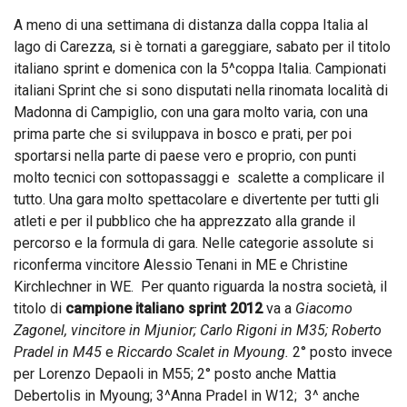
A meno di una settimana di distanza dalla coppa Italia al
lago di Carezza, si è tornati a gareggiare, sabato per il titolo
italiano sprint e domenica con la 5^coppa Italia. Campionati
italiani Sprint che si sono disputati nella rinomata località di
Madonna di Campiglio, con una gara molto varia, con una
prima parte che si sviluppava in bosco e prati, per poi
sportarsi nella parte di paese vero e proprio, con punti
molto tecnici con sottopassaggi e scalette a complicare il
tutto. Una gara molto spettacolare e divertente per tutti gli
atleti e per il pubblico che ha apprezzato alla grande il
percorso e la formula di gara. Nelle categorie assolute si
riconferma vincitore Alessio Tenani in ME e Christine
Kirchlechner in WE. Per quanto riguarda la nostra società, il
titolo di
campione italiano sprint 2012
va a
Giacomo
Zagonel, vincitore in Mjunior; Carlo Rigoni in M35; Roberto
Pradel in M45
e
Riccardo Scalet in Myoung.
2° posto invece
per Lorenzo Depaoli in M55; 2° posto anche Mattia
Debertolis in Myoung; 3^Anna Pradel in W12; 3^ anche