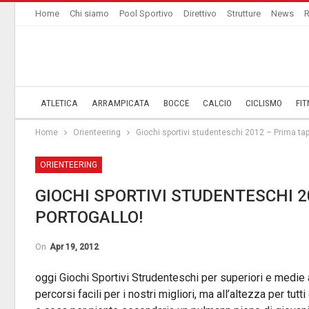
Home
Chi siamo
Pool Sportivo
Direttivo
Strutture
News
R
ATLETICA
ARRAMPICATA
BOCCE
CALCIO
CICLISMO
FIT
Home
Orienteering
Giochi sportivi studenteschi 2012 – Prima tapp
ORIENTEERING
GIOCHI SPORTIVI STUDENTESCHI 2
PORTOGALLO!
On
Apr 19, 2012
oggi Giochi Sportivi Strudenteschi per superiori e medie
percorsi facili per i nostri migliori, ma all’altezza per tutti