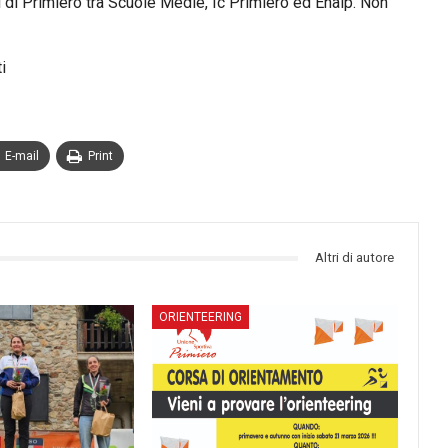
 di Primiero tra Scuole Medie, Ic Primiero ed Enaip. Non
i
E-mail
Print
Altri di autore
ORIENTEERING