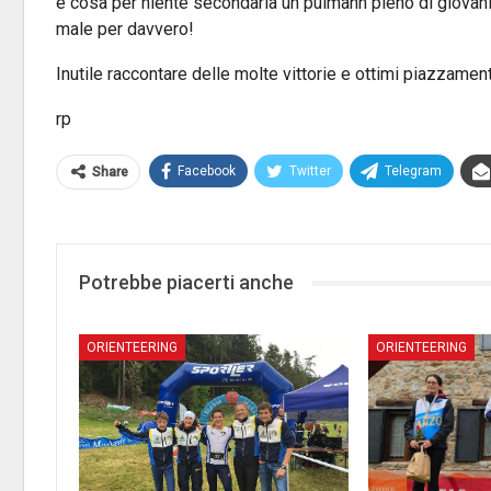
e cosa per niente secondaria un pulmann pieno di giovani
male per davvero!
Inutile raccontare delle molte vittorie e ottimi piazzament
rp
Facebook
Twitter
Telegram
Share
Potrebbe piacerti anche
ORIENTEERING
ORIENTEERING