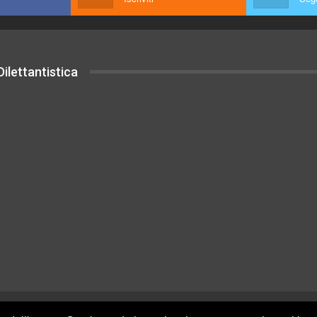
ilettantistica
uesto sito sono rilasciati sotto Licenza