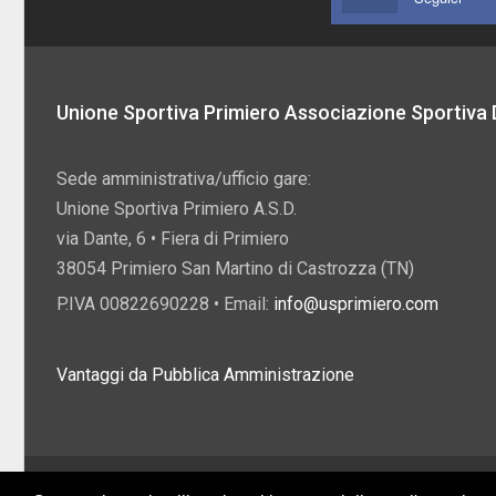
Unione Sportiva Primiero Associazione Sportiva D
Sede amministrativa/ufficio gare:
Unione Sportiva Primiero A.S.D.
via Dante, 6 • Fiera di Primiero
38054 Primiero San Martino di Castrozza (TN)
P.IVA 00822690228 • Email:
info@usprimiero.com
Vantaggi da Pubblica Amministrazione
2026 U.S. Primiero A.S.D. •
Eccetto dove diversamente specificato, i contenuti di q