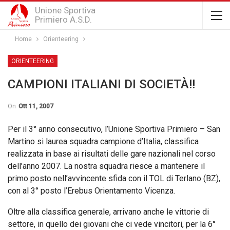
Unione Sportiva
Primiero A.S.D.
Home
Orienteering
ORIENTEERING
CAMPIONI ITALIANI DI SOCIETÀ!!
On
Ott 11, 2007
Per il 3° anno consecutivo, l’Unione Sportiva Primiero – San
Martino si laurea squadra campione d’Italia, classifica
realizzata in base ai risultati delle gare nazionali nel corso
dell’anno 2007. La nostra squadra riesce a mantenere il
primo posto nell’avvincente sfida con il TOL di Terlano (BZ),
con al 3° posto l’Erebus Orientamento Vicenza.
Oltre alla classifica generale, arrivano anche le vittorie di
settore, in quello dei giovani che ci vede vincitori, per la 6°