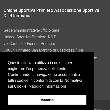
Unione Sportiva Primiero Associazione Sportiva
Dilettantistica
Sede amministrativa/ufficio gare:
Unione Sportiva Primiero A.S.D.
via Dante, 6 • Fiera di Primiero
38054 Primiero San Martino di Castrozza (TN)
P.IVA 00822690228 • Email:
info@usprimiero.com
Questo sito web utilizza i cookies per
migliorare l'esperienza dell'utente.
Continuando la navigazione acconsenti a
tutti i cookie in conformità con la Normativa
Vantaggi da Pubblica Amministrazione
sui Cookie.
Maggiori informazioni
Accetto
2026 U.S. Primiero A.S.D. •
Eccetto dove diversamente specificato, i contenuti di