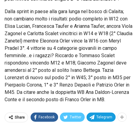
Dalla sprint in paese alla gara lunga nel bosco di Calaita;
non cambiano molto i risultati: podio completo in W12 con
Elisa Lucian, Francesca Taufer e Arianna Taufer; ancora Viola
Zagonel e Carlotta Scalet vincitrici in W14 e W18 (2° Claudia
Zanetel) mentre Eleonora Orler vince la W16 con Meryl
Pradel 3°. 4 vittorie su 4 categorie giovanili in campo
femminile…e i ragazzi? Riccardo e Tommaso Scalet
rispondono vincendo M12 e M18; Giacomo Zagonel deve
arrendersi al 2° posto al solito Ivano Bettega. Tazia
Lorenzet di nuovo sul podio 2° in W45; 3° posto in M35 per
Pierpaolo Corona, 1° e 3° Renzo Depaoli e Patrizio Orler in
M45. Da citare anche la doppietta WB Ana Daldon-Lorenza
Conte e il secondo posto di Franco Orler in MB.
Facebook
Twitter
Telegram
Share