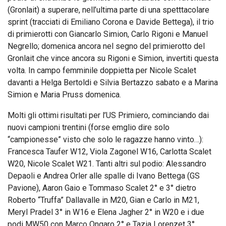
(Gronlait) a superare, nell’ultima parte di una spetttacolare
sprint (tracciati di Emiliano Corona e Davide Bettega), il trio
di primierotti con Giancarlo Simion, Carlo Rigoni e Manuel
Negrello; domenica ancora nel segno del primierotto del
Gronlait che vince ancora su Rigoni e Simion, invertiti questa
volta. In campo femminile doppietta per Nicole Scalet
davanti a Helga Bertoldi e Silvia Bertazzo sabato e a Marina
Simion e Maria Pruss domenica.
Molti gli ottimi risultati per l’US Primiero, cominciando dai
nuovi campioni trentini (forse emglio dire solo
“campionesse” visto che solo le ragazze hanno vinto…):
Francesca Taufer W12, Viola Zagonel W16, Carlotta Scalet
W20, Nicole Scalet W21. Tanti altri sul podio: Alessandro
Depaoli e Andrea Orler alle spalle di Ivano Bettega (GS
Pavione), Aaron Gaio e Tommaso Scalet 2° e 3° dietro
Roberto “Truffa” Dallavalle in M20, Gian e Carlo in M21,
Meryl Pradel 3° in W16 e Elena Jagher 2° in W20 e i due
podi MW50 con Marco Ongaro 2° e Tazia Lorenzet 3°.