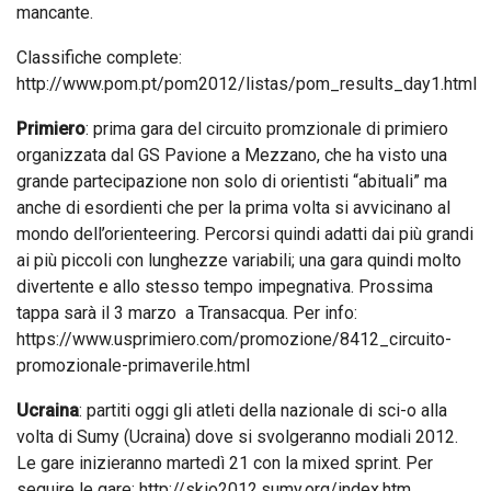
mancante.
Classifiche complete:
http://www.pom.pt/pom2012/listas/pom_results_day1.html
Primiero
: prima gara del circuito promzionale di primiero
organizzata dal GS Pavione a Mezzano, che ha visto una
grande partecipazione non solo di orientisti “abituali” ma
anche di esordienti che per la prima volta si avvicinano al
mondo dell’orienteering. Percorsi quindi adatti dai più grandi
ai più piccoli con lunghezze variabili; una gara quindi molto
divertente e allo stesso tempo impegnativa. Prossima
tappa sarà il 3 marzo a Transacqua. Per info:
https://www.usprimiero.com/promozione/8412_circuito-
promozionale-primaverile.html
Ucraina
: partiti oggi gli atleti della nazionale di sci-o alla
volta di Sumy (Ucraina) dove si svolgeranno modiali 2012.
Le gare inizieranno martedì 21 con la mixed sprint. Per
seguire le gare: http://skio2012.sumy.org/index.htm