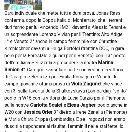
Gara individuale che mette tutti a dura prova; Jonas Rass
conferma, dopo la Coppa italia di Monferrato, che i terreni
duri fanno per lui vincendo l’M21 davanti a Alessio Tenani e
un sorprendente Lorenzo Vivian per il Trentino; Alto Adige
1° e Veneto 2° anche in campo femminile con Christine
Kirchlechner davanti a Helga Bertoldi (trentina DOC, in gara
però per la Forestale e quindi per il Veneto), con il 3° posto
dell’emiliana Pellizzola a precedere la nostra
Marina
Simion
4°. Categorie assolute corte che vedono la vittoria
di Caraglio e Bertazzo per Emilia Romagna e Veneto. In
campo giovanile ottima prova di
Viola Zagonel
che vince
con 3′ sulla favorita Julia Shutkovskaya (Lombardia); “solito”
podio in W16 con la vittoria da Lucia Curzio per il Piemonte
sulle nostre
Carlotta Scalet e Elena Jagher
; podio anche in
W20 con
Jessica Orler
3° dietro a Irene Zanella (Piemonte)
e Maria Chiara Crippa (Lombardia). E se i ragazzi non erano
riusciti a rispondere ai risultati femminili nelle staffette, lo