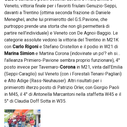
Veneto; vittoria finale per i favoriti friulani Genuzio-Seppi,
davanti a Trentino (ottima seconda frazione di Daniele
Meneghel, anche lui primierotto del G.S.Pavione, che
purtroppo prende una storta che non gli permetterà di
partire nell’individuale) e Veneto con De Agnoi-Baggio. Le
categorie assolute vedono la vittoria del Trentino in M21K
con
Carlo Rigoni
e Stefano Cristellon e il podio in W21 di
Marina Simion
e Martina Corona (indovinate un po’? eh si…
l’alleanza Primiero-Pavione sembra proprio funzionare), 4°
posto invece per Tavernaro-
Corona
in M21, vinta dall’Emilia
(Seppi-Caraglio) sul Veneto (con i Forestali Tenani-Pagliari)
e Alto Adige (Rass-Neuhauser). Altri risultati per i
primierotti ilterzo posto di Patrizio Orler, con Giorgio Paoli
in M45, il 4° di Antonella Marcantoni nella staffetta W45 e il
5° di Claudia Doff Sotta in W35.