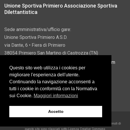
Unione Sportiva Primiero Associazione Sportiva
Dilettantistica
Sede amministrativa/ufficio gare:
Unione Sportiva Primiero A.S.D.
via Dante, 6 • Fiera di Primiero
38054 Primiero San Martino di Castrozza (TN)
P.IVA 00822690228 • Email:
info@usprimiero.com
Questo sito web utilizza i cookies per
migliorare l'esperienza dell'utente.
Continuando la navigazione acconsenti a
tutti i cookie in conformità con la Normativa
Vantaggi da Pubblica Amministrazione
sui Cookie.
Maggiori informazioni
Accetto
2026 U.S. Primiero A.S.D. •
Eccetto dove diversamente specificato, i contenuti di
questo sito sono rilasciati sotto Licenza Creative Commons