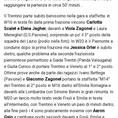
raggiungere la partenza in circa 50′ minuti…
Il Trentino parte subito benissimo nella gara a staffetta: in
W16 in testa fin dalla prima frazione vincono
Carlotta
Scalet e Elena Jagher
, davanti a
Viola Zagonel
e Laura
Meneghel (G.S.Pavione); sorprende un po’ il 3° posto della
squadra del Lazio
(podio nella foto
). In W20 è il Piemonte a
condurre dopo la prima frazione ma
Jessica Orler
è subito
dietro; qualche problema alla seconda frazionista
piemontese permettono a Giada Trentin (Panda Valsugana)
e Giulia Cunico di portare Trentino e Veneto al 1° e 2° posto.
Ottime prove anche da parte dei ragazzi: Ivano Bettega
(Pavione) e
Giacomo Zagonel
portano la staffetta “M14”
del Trentino al 2° posto in M16 dietro all’Emilia Romagna e
davanti alla Lombardia con Simone Benini in gran rimonta. In
M20 un lancio molto tirato vede Friuli e Emilia in testa
all’intermedio, con Trentino e Veneto un paio di minuti dietro;
alla fine però i 4 sono praticamente insieme con
Aaron
Gaio
a cambiare pochi secondi davanti a Friuli, Emilia e