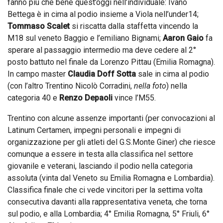
fanno più che bene quest’oggi nell’individuale: Ivano
Bettega è in cima al podio insieme a Viola nell’under14;
Tommaso Scalet
si riscatta dalla staffetta vincendo la
M18 sul veneto Baggio e l’emiliano Bignami;
Aaron Gaio
fa
sperare al passaggio intermedio ma deve cedere al 2°
posto battuto nel finale da Lorenzo Pittau (Emilia Romagna).
In campo master
Claudia Doff Sotta
sale in cima al podio
(con l’altro Trentino Nicolò Corradini,
nella foto
) nella
categoria 40 e
Renzo Depaoli
vince l’M55.
Trentino con alcune assenze importanti (per convocazioni al
Latinum Certamen, impegni personali e impegni di
organizzazione per gli atleti del G.S.Monte Giner) che riesce
comunque a essere in testa alla classifica nel settore
giovanile e veterani, lasciando il podio nella categoria
assoluta (vinta dal Veneto su Emilia Romagna e Lombardia).
Classifica finale che ci vede vincitori per la settima volta
consecutiva davanti alla rappresentativa veneta, che torna
sul podio, e alla Lombardia; 4° Emilia Romagna, 5° Friuli, 6°