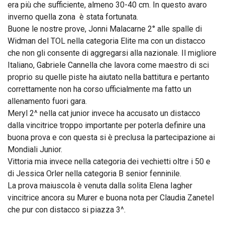
era più che sufficiente, almeno 30-40 cm. In questo avaro
inverno quella zona è stata fortunata.
Buone le nostre prove, Jonni Malacarne 2° alle spalle di
Widman del TOL nella categoria Elite ma con un distacco
che non gli consente di aggregarsi alla nazionale. Il migliore
Italiano, Gabriele Cannella che lavora come maestro di sci
proprio su quelle piste ha aiutato nella battitura e pertanto
correttamente non ha corso ufficialmente ma fatto un
allenamento fuori gara.
Meryl 2^ nella cat junior invece ha accusato un distacco
dalla vincitrice troppo importante per poterla definire una
buona prova e con questa si è preclusa la partecipazione ai
Mondiali Junior.
Vittoria mia invece nella categoria dei vechietti oltre i 50 e
di Jessica Orler nella categoria B senior fenninile.
La prova maiuscola è venuta dalla solita Elena Iagher
vincitrice ancora su Murer e buona nota per Claudia Zanetel
che pur con distacco si piazza 3^.