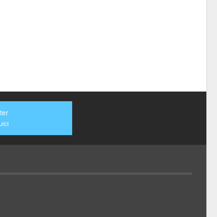
ter
ici