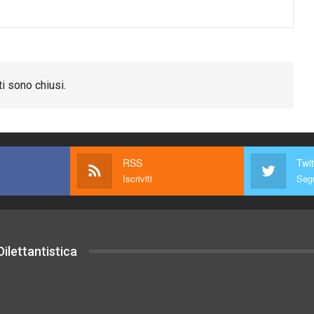
i sono chiusi.
RSS
Twit
Iscriviti
Segu
ilettantistica