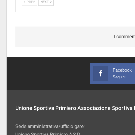
PREV
NEXT
I comment
Facebook
Seguici
Unione Sportiva Primiero Associazione Sportiva D
Sede amministrativa/ufficio gare:
Unione Sportiva Primiero A.S.D.