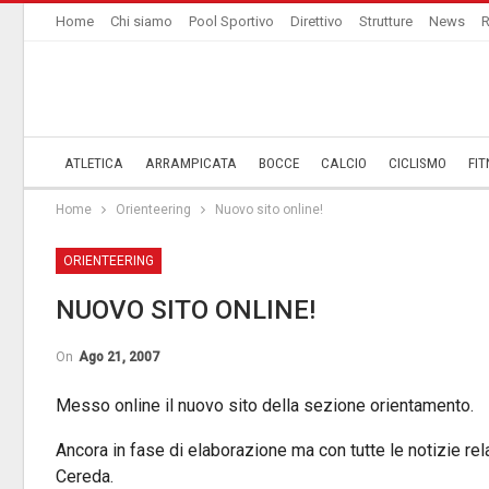
Home
Chi siamo
Pool Sportivo
Direttivo
Strutture
News
R
ATLETICA
ARRAMPICATA
BOCCE
CALCIO
CICLISMO
FIT
Home
Orienteering
Nuovo sito online!
ORIENTEERING
NUOVO SITO ONLINE!
On
Ago 21, 2007
Messo online il nuovo sito della sezione orientamento.
Ancora in fase di elaborazione ma con tutte le notizie re
Cereda.