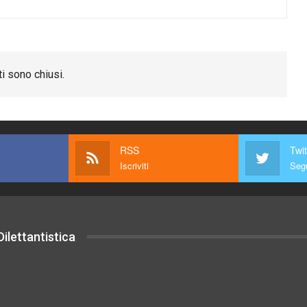
i sono chiusi.
RSS
Twit
Iscriviti
Segu
ilettantistica