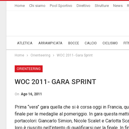
Home
Chi siamo
Pool Sportivo
Direttivo
Strutture
News
R
ATLETICA
ARRAMPICATA
BOCCE
CALCIO
CICLISMO
FIT
Home
Orienteering
WOC 2011- Gara Sprint
ORIENTEERING
WOC 2011- GARA SPRINT
On
Ago 16, 2011
Prima “vera” gara quella che si è corsa oggi in Francia, qu
finale per le medaglie al pomeriggio. In gara questa matti
portacolori: Giancarlo Simion, Nicole Scalet e Carlotta Sc
loro è riuscito nell’intento di qualificarsi per la finale. In fi