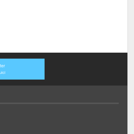
ter
ici