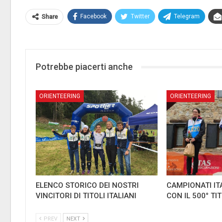
Facebook
Twitter
Telegram
Share
Potrebbe piacerti anche
ORIENTEERING
ORIENTEERING
ELENCO STORICO DEI NOSTRI
CAMPIONATI IT
VINCITORI DI TITOLI ITALIANI
CON IL 500° TI
PREV
NEXT