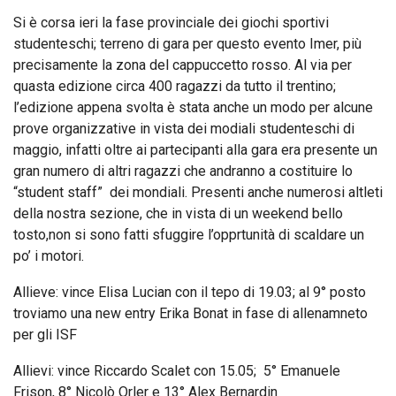
Si è corsa ieri la fase provinciale dei giochi sportivi
studenteschi; terreno di gara per questo evento Imer, più
precisamente la zona del cappuccetto rosso. Al via per
quasta edizione circa 400 ragazzi da tutto il trentino;
l’edizione appena svolta è stata anche un modo per alcune
prove organizzative in vista dei modiali studenteschi di
maggio, infatti oltre ai partecipanti alla gara era presente un
gran numero di altri ragazzi che andranno a costituire lo
“student staff” dei mondiali. Presenti anche numerosi altleti
della nostra sezione, che in vista di un weekend bello
tosto,non si sono fatti sfuggire l’opprtunità di scaldare un
po’ i motori.
Allieve: vince Elisa Lucian con il tepo di 19.03; al 9° posto
troviamo una new entry Erika Bonat in fase di allenamneto
per gli ISF
Allievi: vince Riccardo Scalet con 15.05; 5° Emanuele
Frison, 8° Nicolò Orler e 13° Alex Bernardin