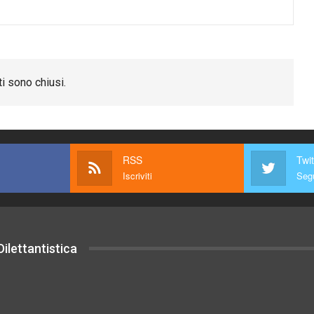
i sono chiusi.
RSS
Twit
Iscriviti
Segu
ilettantistica