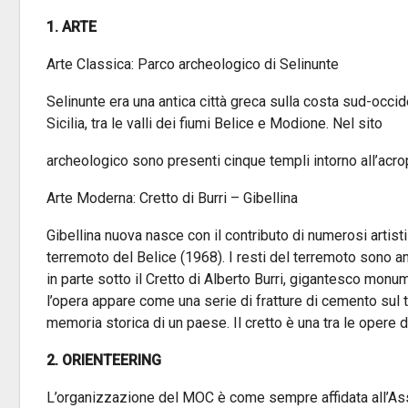
1.
ARTE
Arte Classica: Parco archeologico di Selinunte
Selinunte era una antica città greca sulla costa sud-occid
Sicilia, tra le valli dei fiumi Belice e Modione. Nel sito
archeologico sono presenti cinque templi intorno all’acrop
Arte Moderna: Cretto di Burri – Gibellina
Gibellina nuova nasce con il contributo di numerosi artisti
terremoto del Belice (1968). I resti del terremoto sono anc
in parte sotto il Cretto di Alberto Burri, gigantesco monu
l’opera appare come una serie di fratture di cemento sul t
memoria storica di un paese. Il cretto è una tra le oper
2.
ORIENTEERING
L’organizzazione del MOC è come sempre affidata all’Assoc