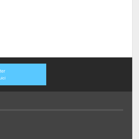
ter
ici