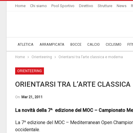
Home
Chi siamo
Pool Sportivo
Direttivo
Strutture
News
R
ATLETICA
ARRAMPICATA
BOCCE
CALCIO
CICLISMO
FIT
Home
Orienteering
Orientarsi tra l’arte classica e moderna
ORIENTEERING
ORIENTARSI TRA L’ARTE CLASSIC
On
Mar 21, 2011
La novità della 7^ edizione del MOC – Campionato M
La 7^ edizione del MOC – Mediterranean Open Championship
occidentale.