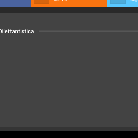
ilettantistica
uesto sito sono rilasciati sotto Licenza