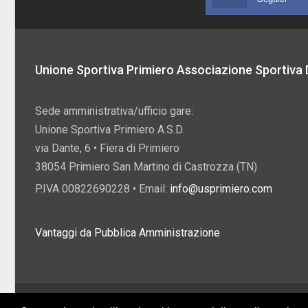
Unione Sportiva Primiero Associazione Sportiva D
Sede amministrativa/ufficio gare:
Unione Sportiva Primiero A.S.D.
via Dante, 6 • Fiera di Primiero
38054 Primiero San Martino di Castrozza (TN)
P.IVA 00822690228 • Email:
info@usprimiero.com
Vantaggi da Pubblica Amministrazione
2026 U.S. Primiero A.S.D. •
Eccetto dove diversamente specificato, i contenuti di q