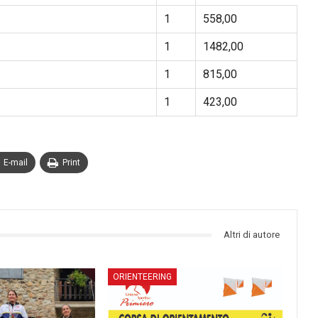
1
558,00
1
1482,00
1
815,00
1
423,00
E-mail
Print
Altri di autore
ORIENTEERING