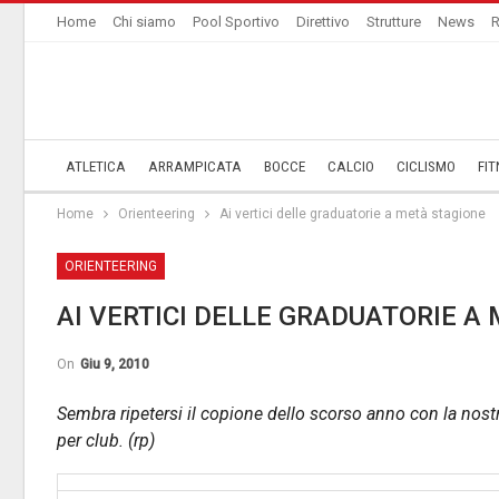
Home
Chi siamo
Pool Sportivo
Direttivo
Strutture
News
R
ATLETICA
ARRAMPICATA
BOCCE
CALCIO
CICLISMO
FIT
Home
Orienteering
Ai vertici delle graduatorie a metà stagione
ORIENTEERING
AI VERTICI DELLE GRADUATORIE A
On
Giu 9, 2010
Sembra ripetersi il copione dello scorso anno con la nostr
per club. (rp)