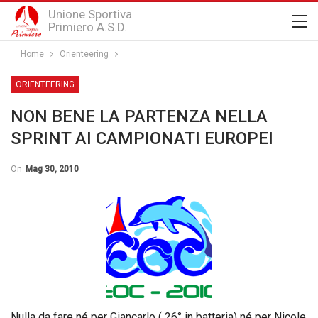
Unione Sportiva
Primiero A.S.D.
Home
Orienteering
ORIENTEERING
NON BENE LA PARTENZA NELLA
SPRINT AI CAMPIONATI EUROPEI
On
Mag 30, 2010
Nulla da fare né per Giancarlo ( 26° in batteria) né per Nicole