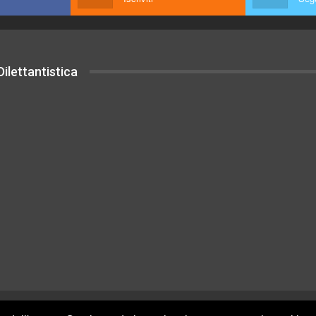
ilettantistica
uesto sito sono rilasciati sotto Licenza