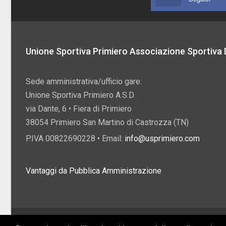
Unione Sportiva Primiero Associazione Sportiva D
Sede amministrativa/ufficio gare:
Unione Sportiva Primiero A.S.D.
via Dante, 6 • Fiera di Primiero
38054 Primiero San Martino di Castrozza (TN)
P.IVA 00822690228 • Email:
info@usprimiero.com
Vantaggi da Pubblica Amministrazione
2026 U.S. Primiero A.S.D. •
Eccetto dove diversamente specificato, i contenuti di q