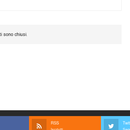
i sono chiusi.
RSS
Twit
Iscriviti
Segu