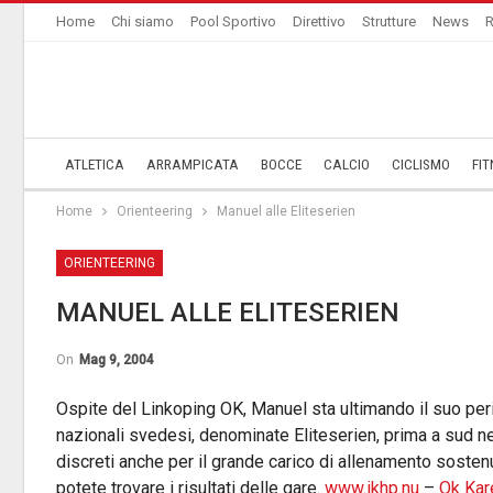
Home
Chi siamo
Pool Sportivo
Direttivo
Strutture
News
R
ATLETICA
ARRAMPICATA
BOCCE
CALCIO
CICLISMO
FIT
Home
Orienteering
Manuel alle Eliteserien
ORIENTEERING
MANUEL ALLE ELITESERIEN
On
Mag 9, 2004
Ospite del Linkoping OK, Manuel sta ultimando il suo per
nazionali svedesi, denominate Eliteserien, prima a sud nei
discreti anche per il grande carico di allenamento sosten
potete trovare i risultati delle gare.
www.ikhp.nu
–
Ok Kar