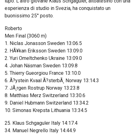
lupo. L’altro giovane Klaus Schgaguler, altoatesino con una
esperienza di studio in Svezia, ha conquistato un
buonissimo 25° posto.
Roberto
Men Final (3060 m)
1. Niclas Jonasson Sweden 13:06.5
2. HÃ¥kan Eriksson Sweden 13:09.0
2. Yuri Omeltchenko Ukraine 13:09.0
4. Johan Näsman Sweden 13:09.8
5. Thierry Gueorgiou France 13:10.0
6. Ã?ystein Kvaal Ã?sterbÃ¸ Norway 13:14.3
7. JÃ¸rgen Rostrup Norway 13:23.8
8. Matthias Merz Switzerland 13:30.6
9. Daniel Hubmann Switzerland 13:34.2
10. Simonas Krepsta Lithuania 13:34.5
25. Klaus Schgaguler Italy 14:17.4
34. Manuel Negrello Italy 14:44.9