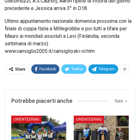
Giacomuzzi, A.S.Cauriol), Aaron ripete la vittoria del giorno
precedente e Jessica arriva 3° in D18.
Ultimo appuntamento nazionale domenica prossima con la
finale di coppa Italia a Millegrobbe e poi tutti a tifare per
Mauro ai mondiali assoluti a Levi (Finlandia, seconda
settimana di marzo).
www.cansiglio2005.it/cansiglioski-ol.htm
Facebook
Twitter
Telegram
Share
Potrebbe piacerti anche
Tutti
ORIENTEERING
ORIENTEERING