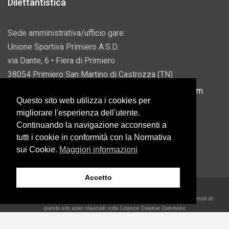
Dilettantistica
Sede amministrativa/ufficio gare:
Unione Sportiva Primiero A.S.D.
via Dante, 6 • Fiera di Primiero
38054 Primiero San Martino di Castrozza (TN)
P.IVA 00822690228 • Email:
info@usprimiero.com
Questo sito web utilizza i cookies per
migliorare l'esperienza dell'utente.
Continuando la navigazione acconsenti a
tutti i cookie in conformità con la Normativa
Vantaggi da Pubblica Amministrazione
sui Cookie.
Maggiori informazioni
Accetto
2026 U.S. Primiero A.S.D. •
Eccetto dove diversamente specificato, i contenuti di
questo sito sono rilasciati sotto Licenza Creative Commons
Belder Interactive